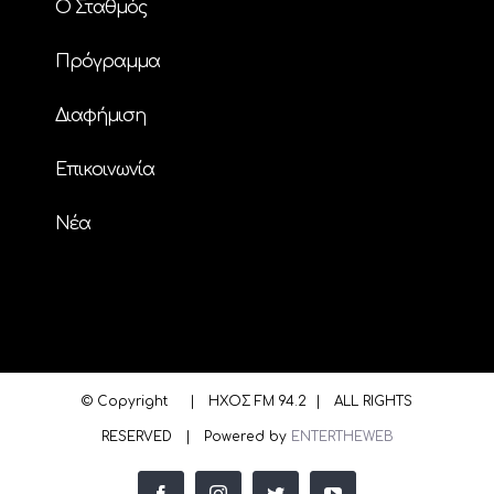
Ο Σταθμός
Πρόγραμμα
Διαφήμιση
Επικοινωνία
Nέα
© Copyright
| ΗΧΟΣ FM 94.2 | ALL RIGHTS
RESERVED | Powered by
ENTERTHEWEB
facebook
instagram
twitter
youtube