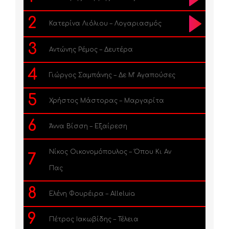
2
Κατερίνα Λιόλιου – Λογαριασμός
3
Αντώνης Ρέμος – Δευτέρα
4
Γιώργος Σαμπάνης – Δε Μ’ Αγαπούσες
5
Χρήστος Μάστορας – Μαργαρίτα
6
Άννα Βίσση – Εξαίρεση
Νίκος Οικονομόπουλος – Όπου Κι Αν
7
Πας
8
Ελένη Φουρέιρα – Alleluia
9
Πέτρος Ιακωβίδης – Τέλεια