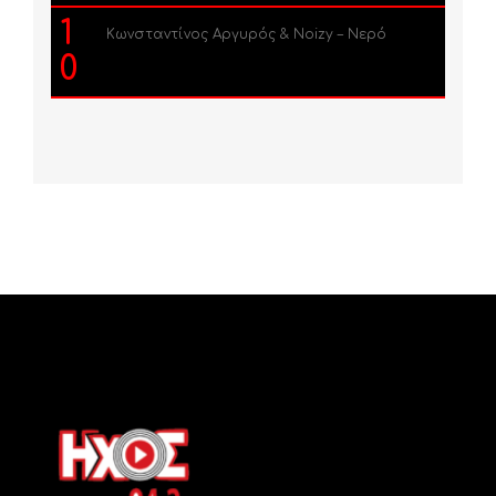
1
Κωνσταντίνος Αργυρός & Noizy – Νερό
0