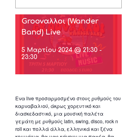
Groovαλλοι (Wander
Band) Live
5 Μαρτίου 2024 @ 21:30
-
23:30
Ενα live προσαρμοσμένο στους ρυθμούς του
καρναβαλιού, άκρως χορευτικό και
διασκεδαστικό, μια μουσική παλέτα
γεμάτη με ρυθμούς latin, swing, disco, rock n
roll και πολλά άλλα, ελληνικά και ξένα
κομμάτια, θα μας κάνουν μια παρέα, θα