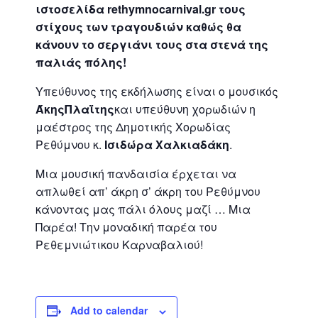
ιστοσελίδα rethymnocarnival.gr τους
στίχους των τραγουδιών καθώς θα
κάνουν το σεργιάνι τους στα στενά της
παλιάς πόλης!
Υπεύθυνος της εκδήλωσης είναι ο μουσικός
ΆκηςΠλαΐτης
και υπεύθυνη χορωδιών η
μαέστρος της Δημοτικής Χορωδίας
Ρεθύμνου κ.
Ισιδώρα Χαλκιαδάκη
.
Μια μουσική πανδαισία έρχεται να
απλωθεί απ’ άκρη σ’ άκρη του Ρεθύμνου
κάνοντας μας πάλι όλους μαζί … Μια
Παρέα! Την μοναδική παρέα του
Ρεθεμνιώτικου Καρναβαλιού!
Add to calendar