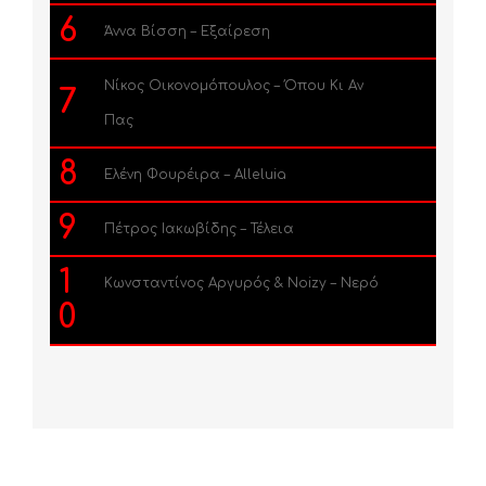
6
Άννα Βίσση – Εξαίρεση
Νίκος Οικονομόπουλος – Όπου Κι Αν
7
Πας
8
Ελένη Φουρέιρα – Alleluia
9
Πέτρος Ιακωβίδης – Τέλεια
1
Κωνσταντίνος Αργυρός & Noizy – Νερό
0