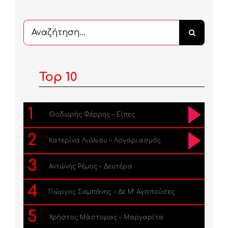
Αναζήτηση
...
Top 10
1
Θοδωρής Φέρρης – Είπες
2
Κατερίνα Λιόλιου – Λογαριασμός
3
Αντώνης Ρέμος – Δευτέρα
4
Γιώργος Σαμπάνης – Δε Μ’ Αγαπούσες
5
Χρήστος Μάστορας – Μαργαρίτα