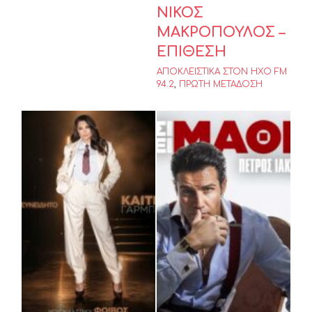
ΝΙΚΟΣ
ΜΑΚΡΟΠΟΥΛΟΣ –
ΕΠΙΘΕΣΗ
ΑΠΟΚΛΕΙΣΤΙΚΑ ΣΤΟΝ ΗΧΟ FM
94.2
,
ΠΡΩΤΗ ΜΕΤΑΔΟΣΗ
Πέτρος
Καίτη Γαρμπή
Ιακωβίδης –
–
«Έτσι Έχει
«Υποσυνείδητο»
Μάθει»