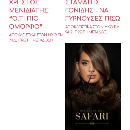
ΧΡΗΣΤΟΣ
ΣΤΑΜΑΤΗΣ
ΜΕΝΙΔΙΑΤΗΣ
ΓΟΝΙΔΗΣ – ΝΑ
❝Ο,ΤΙ ΠΙΟ
ΓΥΡΝΟΥΣΕΣ ΠΙΣΩ
ΟΜΟΡΦΟ❞
ΑΠΟΚΛΕΙΣΤΙΚΑ ΣΤΟΝ ΗΧΟ FM
94.2
,
ΠΡΩΤΗ ΜΕΤΑΔΟΣΗ
ΑΠΟΚΛΕΙΣΤΙΚΑ ΣΤΟΝ ΗΧΟ FM
94.2
,
ΠΡΩΤΗ ΜΕΤΑΔΟΣΗ
Ρία Ελληνίδου
– Σαφάρι