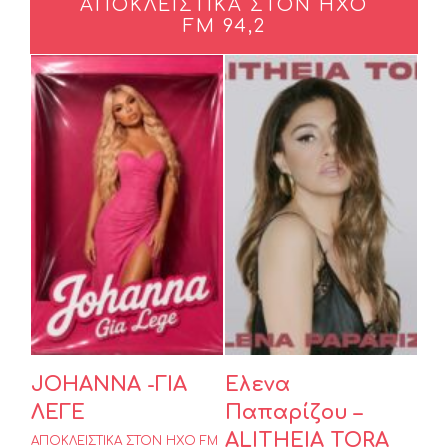
ΑΠΟΚΛΕΙΣΤΙΚΆ ΣΤΟΝ ΗΧΟ
FM 94,2
Έλενα
JOHANNA
Παπαρίζου –
-ΓΙΑ ΛΕΓΕ
ALITHEIA
TORA
JOHANNA -ΓΙΑ
Έλενα
ΛΕΓΕ
Παπαρίζου –
ALITHEIA TORA
ΑΠΟΚΛΕΙΣΤΙΚΑ ΣΤΟΝ ΗΧΟ FM