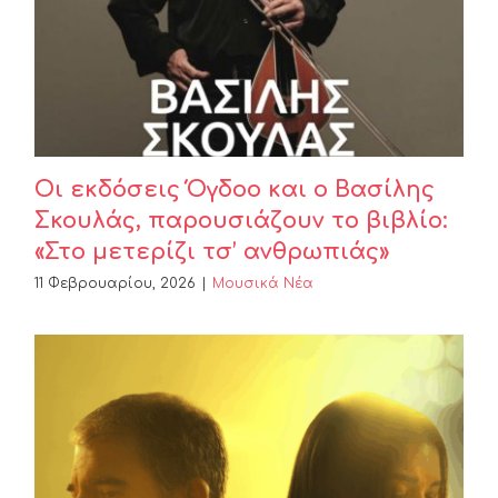
παρουσιάζουν το βιβλίο: «Στο
μετερίζι τσ’ ανθρωπιάς»
Οι εκδόσεις Όγδοο και ο Βασίλης
Σκουλάς, παρουσιάζουν το βιβλίο:
«Στο μετερίζι τσ’ ανθρωπιάς»
11 Φεβρουαρίου, 2026
|
Μουσικά Νέα
ΑΝΤΩΝΗΣ ΚΑΡΑΤΖΗΣ-