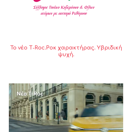
Το νέο T‑Roc.Ροκ χαρακτήρας. Υβριδική
ψυχή.