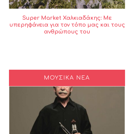
Super Market Χαλκιαδάκης: Με
υπερηφάνεια για τον τόπο μας και τους
ανθρώπους του
ΜΟΥΣΙΚΑ ΝΕΑ
Οι εκδόσεις Όγδοο και ο
Βασίλης Σκουλάς,