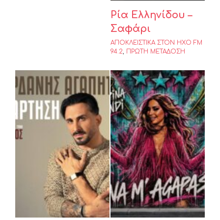
Ρία Ελληνίδου –
Σαφάρι
ΑΠΟΚΛΕΙΣΤΙΚΑ ΣΤΟΝ ΗΧΟ FM
94.2
,
ΠΡΩΤΗ ΜΕΤΑΔΟΣΗ
ΙΟΡΔΑΝΗΣ
Δέσποινα
ΑΓΑΠΗΤΟΣ –
Βανδή – Να Μ’
ΕΞΑΡΤΗΣΗ
Αγαπάς