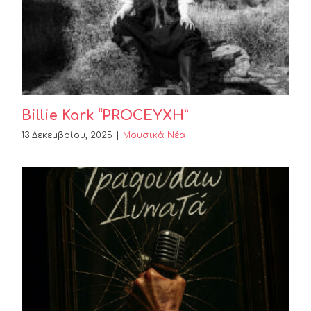
Billie Kark “PROCEYXH”
13 Δεκεμβρίου, 2025
|
Μουσικά Νέα
ΣΤΕΛΙΟΣ ΡΟΚΚΟΣ –
ΤΡΑΓΟΥΔΑΩ ΔΥΝΑΤΑ