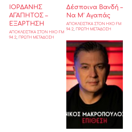
ΙΟΡΔΑΝΗΣ
Δέσποινα Βανδή –
ΑΓΑΠΗΤΟΣ –
Να Μ’ Αγαπάς
ΕΞΑΡΤΗΣΗ
ΑΠΟΚΛΕΙΣΤΙΚΑ ΣΤΟΝ ΗΧΟ FM
94.2
,
ΠΡΩΤΗ ΜΕΤΑΔΟΣΗ
ΑΠΟΚΛΕΙΣΤΙΚΑ ΣΤΟΝ ΗΧΟ FM
94.2
,
ΠΡΩΤΗ ΜΕΤΑΔΟΣΗ
ΝΙΚΟΣ
ΜΑΚΡΟΠΟΥΛΟΣ
– ΕΠΙΘΕΣΗ