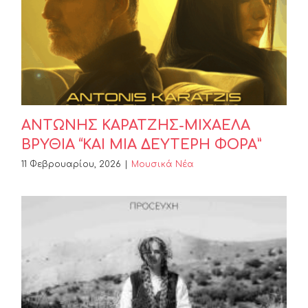
ΜΙΧΑΕΛΑ ΒΡΥΘΙΑ “ΚΑΙ ΜΙΑ
ΔΕΥΤΕΡΗ ΦΟΡΑ”
ΑΝΤΩΝΗΣ ΚΑΡΑΤΖΗΣ-ΜΙΧΑΕΛΑ
ΒΡΥΘΙΑ “ΚΑΙ ΜΙΑ ΔΕΥΤΕΡΗ ΦΟΡΑ”
11 Φεβρουαρίου, 2026
|
Μουσικά Νέα
Billie Kark “PROCEYXH”