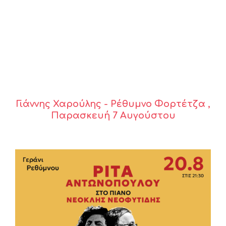
Γιάννης Χαρούλης - Ρέθυμνο Φορτέτζα ,
Παρασκευή 7 Αυγούστου