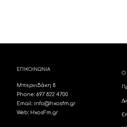
ΕΠΙΚΟΙΝΩΝΙΑ
Ο 
Μπερνιδάκη 8
Π
Phone: 697 822 4700
Δι
Email:
info@hxosfm.gr
Web:
HxosFm.gr
Επ