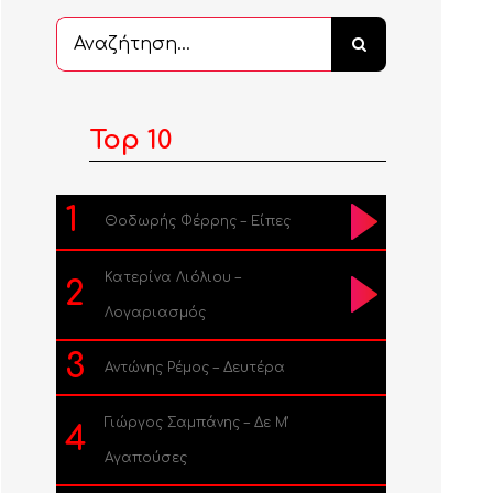
Αναζήτηση
...
Top 10
1
Θοδωρής Φέρρης – Είπες
Κατερίνα Λιόλιου –
2
Λογαριασμός
3
Αντώνης Ρέμος – Δευτέρα
Γιώργος Σαμπάνης – Δε Μ’
4
Αγαπούσες