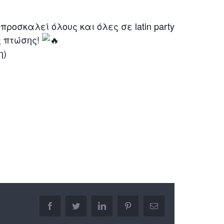
ροσκαλεί όλους και όλες σε latin party
ής πτώσης!
η)
facebook
twitter
linkedin
pinterest
Email