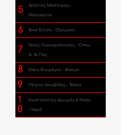
Χρήστος Μάστορας –
5
Μαργαρίτα
6
Άννα Βίσση – Εξαίρεση
Νίκος Οικονομόπουλος – Όπου
7
Κι Αν Πας
8
Ελένη Φουρέιρα – Alleluia
9
Πέτρος Ιακωβίδης – Τέλεια
1
Κωνσταντίνος Αργυρός & Noizy
0
– Νερό