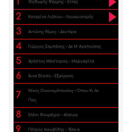
1
Θοδωρής Φέρρης – Είπες
2
Κατερίνα Λιόλιου – Λογαριασμός
3
Αντώνης Ρέμος – Δευτέρα
4
Γιώργος Σαμπάνης – Δε Μ’ Αγαπούσες
5
Χρήστος Μάστορας – Μαργαρίτα
6
Άννα Βίσση – Εξαίρεση
Νίκος Οικονομόπουλος – Όπου Κι Αν
7
Πας
8
Ελένη Φουρέιρα – Alleluia
9
Πέτρος Ιακωβίδης – Τέλεια