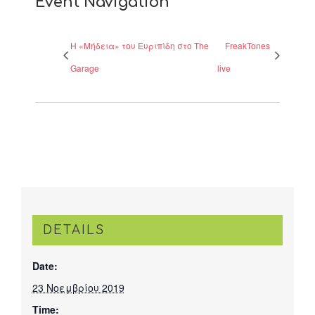
Event Navigation
H «Μήδεια» του Ευριπίδη στο The
FreakTones
Garage
live
DETAILS
Date:
23 Νοεμβρίου 2019
Time: