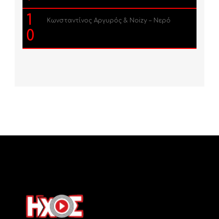
1
Κωνσταντίνος Αργυρός & Noizy – Νερό
0