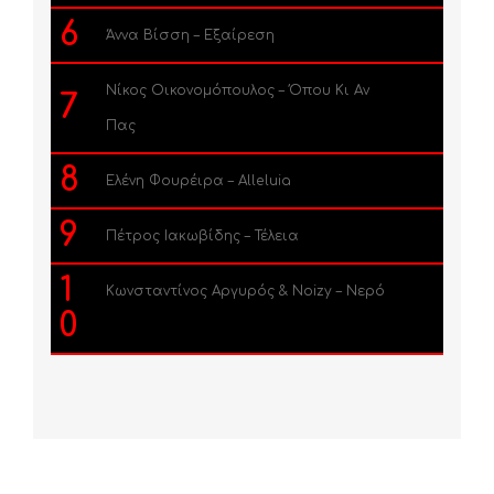
6
Άννα Βίσση – Εξαίρεση
Νίκος Οικονομόπουλος – Όπου Κι Αν
7
Πας
8
Ελένη Φουρέιρα – Alleluia
9
Πέτρος Ιακωβίδης – Τέλεια
1
Κωνσταντίνος Αργυρός & Noizy – Νερό
0