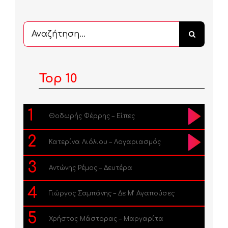
Αναζήτηση
...
Top 10
1
Θοδωρής Φέρρης – Είπες
2
Κατερίνα Λιόλιου – Λογαριασμός
3
Αντώνης Ρέμος – Δευτέρα
4
Γιώργος Σαμπάνης – Δε Μ’ Αγαπούσες
5
Χρήστος Μάστορας – Μαργαρίτα