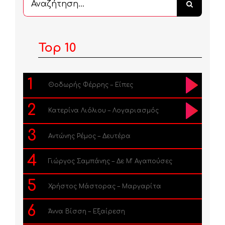
...
Top 10
1
Θοδωρής Φέρρης – Είπες
2
Κατερίνα Λιόλιου – Λογαριασμός
3
Αντώνης Ρέμος – Δευτέρα
4
Γιώργος Σαμπάνης – Δε Μ’ Αγαπούσες
5
Χρήστος Μάστορας – Μαργαρίτα
6
Άννα Βίσση – Εξαίρεση