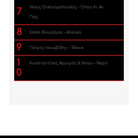
Νίκος Οικονομόπουλος – Όπου Κι Αν
7
Πας
8
Ελένη Φουρέιρα – Alleluia
9
Πέτρος Ιακωβίδης – Τέλεια
1
Κωνσταντίνος Αργυρός & Noizy – Νερό
0