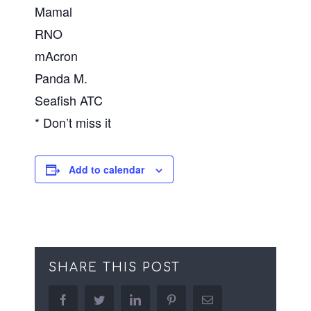
Mamal
RNO
mAcron
Panda M.
Seafish ATC
* Don’t miss it
Add to calendar
SHARE THIS POST
facebook
twitter
linkedin
pinterest
Email