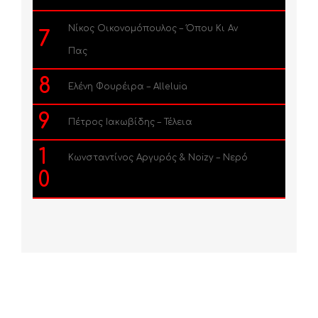
Νίκος Οικονομόπουλος – Όπου Κι Αν
7
Πας
8
Ελένη Φουρέιρα – Alleluia
9
Πέτρος Ιακωβίδης – Τέλεια
1
Κωνσταντίνος Αργυρός & Noizy – Νερό
0