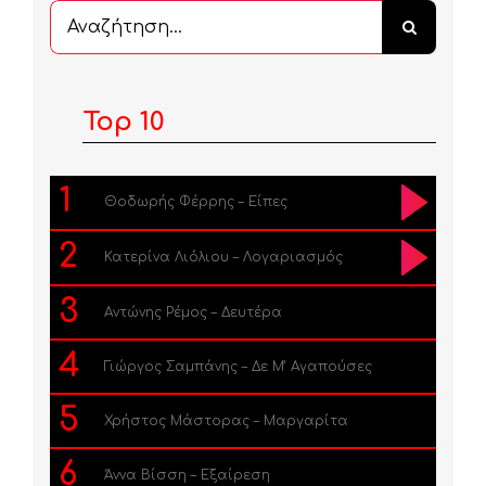
Αναζήτηση
...
Top 10
1
Θοδωρής Φέρρης – Είπες
2
Κατερίνα Λιόλιου – Λογαριασμός
3
Αντώνης Ρέμος – Δευτέρα
4
Γιώργος Σαμπάνης – Δε Μ’ Αγαπούσες
5
Χρήστος Μάστορας – Μαργαρίτα
6
Άννα Βίσση – Εξαίρεση