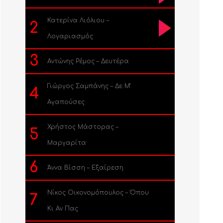
Κατερίνα Λιόλιου –
2
Λογαριασμός
3
Αντώνης Ρέμος – Δευτέρα
Γιώργος Σαμπάνης – Δε Μ’
4
Αγαπούσες
Χρήστος Μάστορας –
5
Μαργαρίτα
6
Άννα Βίσση – Εξαίρεση
Νίκος Οικονομόπουλος – Όπου
7
Κι Αν Πας