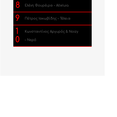
8
Ελένη Φουρέιρα – Alleluia
9
Πέτρος Ιακωβίδης – Τέλεια
1
Κωνσταντίνος Αργυρός & Noizy
0
– Νερό