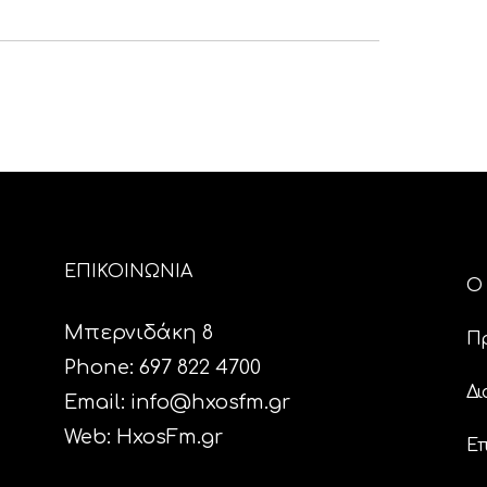
ΕΠΙΚΟΙΝΩΝΙΑ
Ο 
Μπερνιδάκη 8
Π
Phone: 697 822 4700
Δι
Email:
info@hxosfm.gr
Web:
HxosFm.gr
Επ