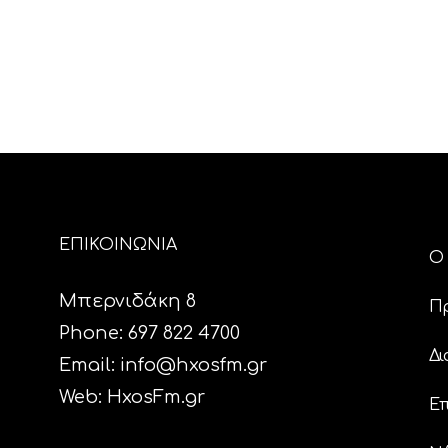
ΕΠΙΚΟΙΝΩΝΙΑ
Ο 
Μπερνιδάκη 8
Π
Phone: 697 822 4700
Δι
Email:
info@hxosfm.gr
Web:
HxosFm.gr
Επ