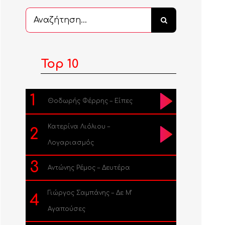
Αναζήτηση
...
Top 10
1
Θοδωρής Φέρρης – Είπες
Κατερίνα Λιόλιου –
2
Λογαριασμός
3
Αντώνης Ρέμος – Δευτέρα
Γιώργος Σαμπάνης – Δε Μ’
4
Αγαπούσες