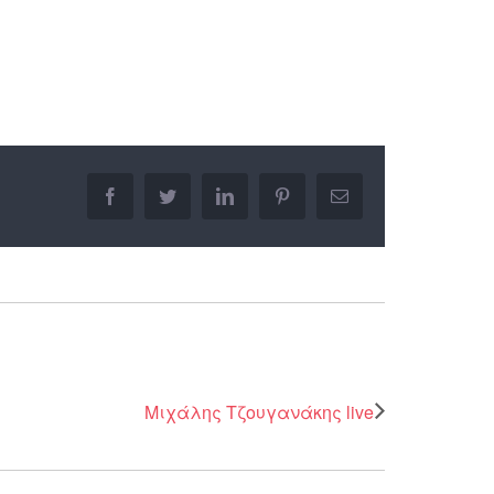
facebook
twitter
linkedin
pinterest
Email
Μιχάλης Τζουγανάκης live