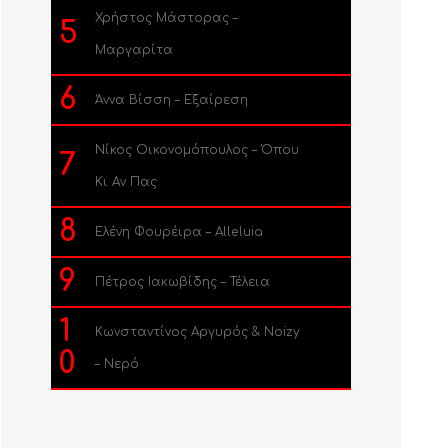
Χρήστος Μάστορας –
5
Μαργαρίτα
6
Άννα Βίσση – Εξαίρεση
Νίκος Οικονομόπουλος – Όπου
7
Κι Αν Πας
8
Ελένη Φουρέιρα – Alleluia
9
Πέτρος Ιακωβίδης – Τέλεια
1
Κωνσταντίνος Αργυρός & Noizy
0
– Νερό