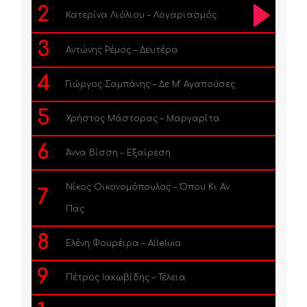
2
Κατερίνα Λιόλιου – Λογαριασμός
3
Αντώνης Ρέμος – Δευτέρα
4
Γιώργος Σαμπάνης – Δε Μ’ Αγαπούσες
5
Χρήστος Μάστορας – Μαργαρίτα
6
Άννα Βίσση – Εξαίρεση
Νίκος Οικονομόπουλος – Όπου Κι Αν
7
Πας
8
Ελένη Φουρέιρα – Alleluia
9
Πέτρος Ιακωβίδης – Τέλεια