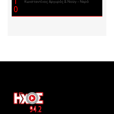
1
Κωνσταντίνος Αργυρός & Noizy – Νερό
0