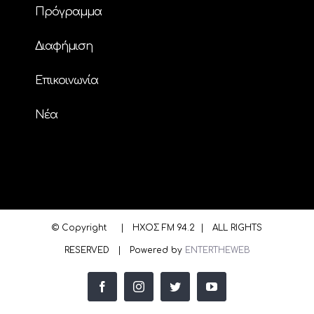
Πρόγραμμα
Διαφήμιση
Επικοινωνία
Nέα
© Copyright
| ΗΧΟΣ FM 94.2 | ALL RIGHTS
RESERVED | Powered by
ENTERTHEWEB
facebook
instagram
twitter
youtube