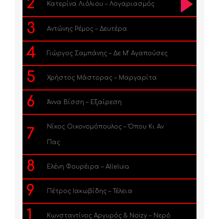
2
Κατερίνα Λιόλιου – Λογαριασμός
3
Αντώνης Ρέμος – Δευτέρα
4
Γιώργος Σαμπάνης – Δε Μ’ Αγαπούσες
5
Χρήστος Μάστορας – Μαργαρίτα
6
Άννα Βίσση – Εξαίρεση
Νίκος Οικονομόπουλος – Όπου Κι Αν
7
Πας
8
Ελένη Φουρέιρα – Alleluia
9
Πέτρος Ιακωβίδης – Τέλεια
1
Κωνσταντίνος Αργυρός & Noizy – Νερό