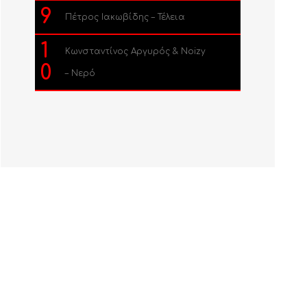
9
Πέτρος Ιακωβίδης – Τέλεια
1
Κωνσταντίνος Αργυρός & Noizy
0
– Νερό