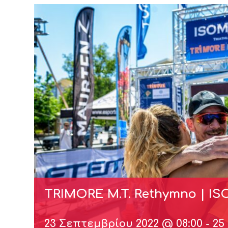
TRIMORE M.T. Rethymno | I
23 Σεπτεμβρίου 2022 @ 08:00
-
25