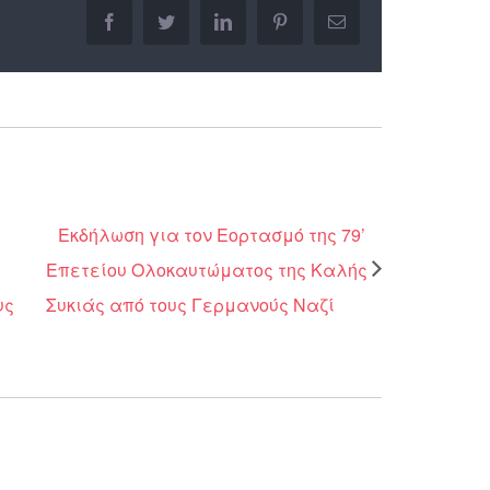
facebook
twitter
linkedin
pinterest
Email
Εκδήλωση για τον Εορτασμό της 79’
Επετείου Ολοκαυτώματος της Καλής
υς
Συκιάς από τους Γερμανούς Ναζί