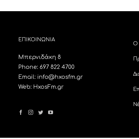
ΕΠΙΚΟΙΝΩΝΙΑ
Ο 
Μπερνιδάκη 8
Π
Phone: 697 822 4700
Δι
Email:
info@hxosfm.gr
Web:
HxosFm.gr
Επ
N