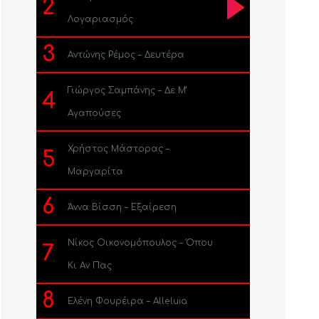
2
Λογαριασμός
3
Αντώνης Ρέμος – Δευτέρα
Γιώργος Σαμπάνης – Δε Μ’
4
Αγαπούσες
Χρήστος Μάστορας –
5
Μαργαρίτα
6
Άννα Βίσση – Εξαίρεση
Νίκος Οικονομόπουλος – Όπου
7
Κι Αν Πας
8
Ελένη Φουρέιρα – Alleluia