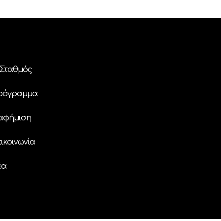
Σταθμός
ρόγραμμα
αφήμιση
ικοινωνία
έα