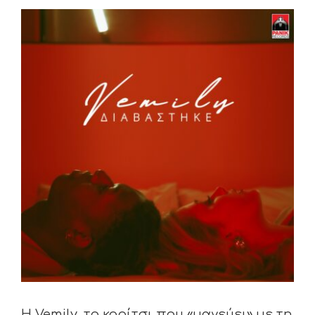
View
Larger
Image
Η Vemily, το κορίτσι που «μαγεύει» με τη