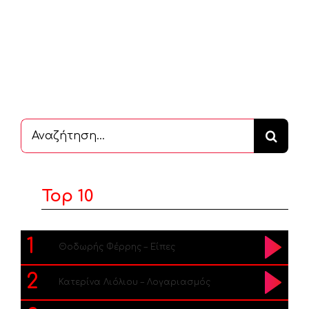
Αναζήτηση
...
Top 10
1
Θοδωρής Φέρρης – Είπες
2
Κατερίνα Λιόλιου – Λογαριασμός