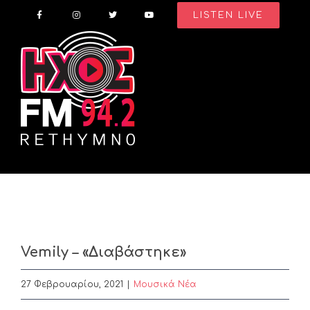
Skip
LISTEN LIVE
to
content
Vemily – «Διαβάστηκε»
27 Φεβρουαρίου, 2021
|
Μουσικά Νέα