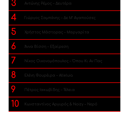
3
Αντώνης Ρέμος – Δευτέρα
4
Γιώργος Σαμπάνης – Δε Μ’ Αγαπούσες
5
Χρήστος Μάστορας – Μαργαρίτα
6
Άννα Βίσση – Εξαίρεση
7
Νίκος Οικονομόπουλος – Όπου Κι Αν Πας
8
Ελένη Φουρέιρα – Alleluia
9
Πέτρος Ιακωβίδης – Τέλεια
10
Κωνσταντίνος Αργυρός & Noizy – Νερό