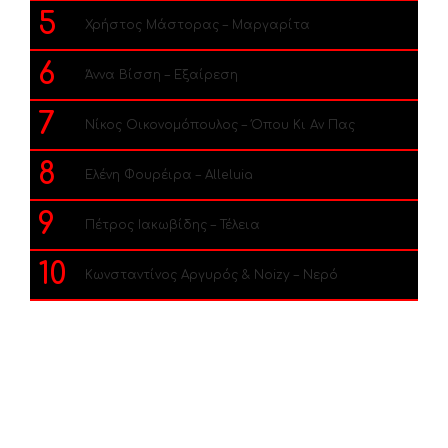
5
Χρήστος Μάστορας – Μαργαρίτα
6
Άννα Βίσση – Εξαίρεση
7
Νίκος Οικονομόπουλος – Όπου Κι Αν Πας
8
Ελένη Φουρέιρα – Alleluia
9
Πέτρος Ιακωβίδης – Τέλεια
10
Κωνσταντίνος Αργυρός & Noizy – Νερό