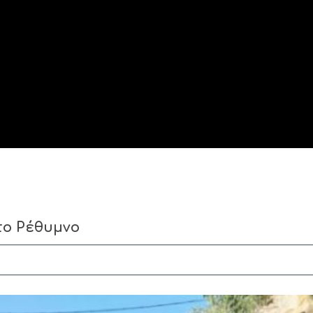
το Ρέθυμνο