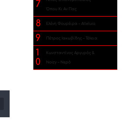
7
Όπου Κι Αν Πας
8
Ελένη Φουρέιρα – Alleluia
9
Πέτρος Ιακωβίδης – Τέλεια
1
Κωνσταντίνος Αργυρός &
0
Noizy – Νερό
Email