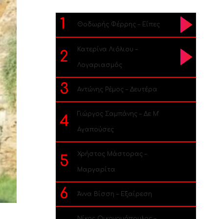
1
Θοδωρής Φέρρης – Είπες
Κατερίνα Λιόλιου –
2
Λογαριασμός
3
Αντώνης Ρέμος – Δευτέρα
Γιώργος Σαμπάνης – Δε Μ’
4
Αγαπούσες
Χρήστος Μάστορας –
5
Μαργαρίτα
6
Άννα Βίσση – Εξαίρεση
Νίκος Οικονομόπουλος –