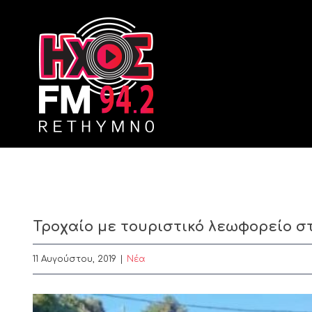
Skip
to
content
Τροχαίο με τουριστικό λεωφορείο σ
11 Αυγούστου, 2019
|
Nέα
View