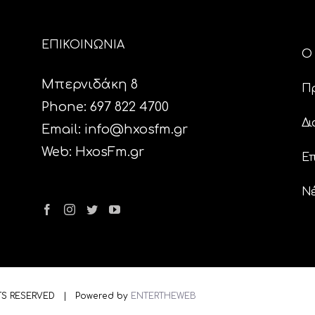
ΕΠΙΚΟΙΝΩΝΙΑ
Ο 
Μπερνιδάκη 8
Π
Phone: 697 822 4700
Δι
Email:
info@hxosfm.gr
Web:
HxosFm.gr
Επ
N
TS RESERVED | Powered by
ENTERTHEWEB