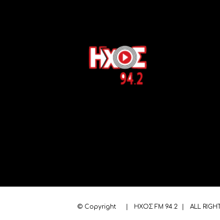
© Copyright
| ΗΧΟΣ FM 94.2 | ALL RIGH