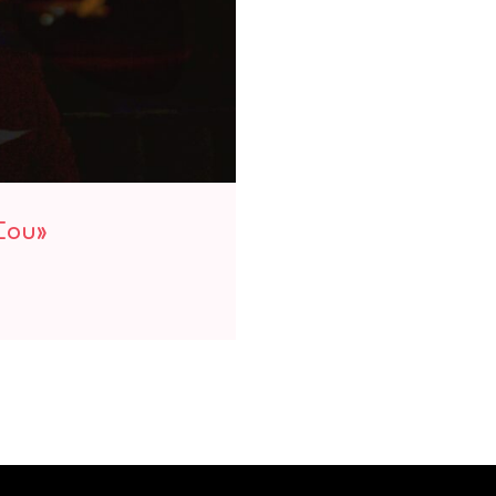
μάδια Σου»
Σου»