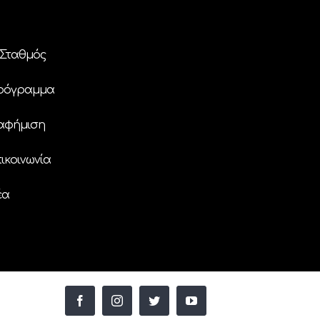
Σταθμός
ρόγραμμα
αφήμιση
ικοινωνία
έα
facebook
instagram
twitter
youtube