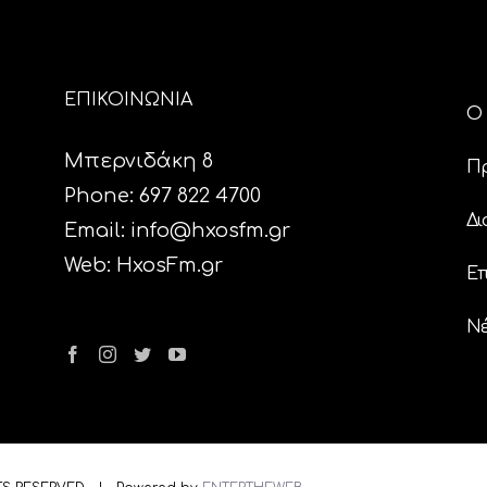
ΕΠΙΚΟΙΝΩΝΙΑ
Ο 
Μπερνιδάκη 8
Π
Phone: 697 822 4700
Δι
Email:
info@hxosfm.gr
Web:
HxosFm.gr
Επ
N