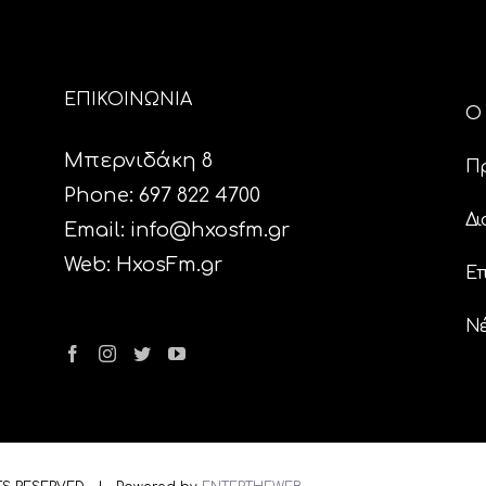
ΕΠΙΚΟΙΝΩΝΙΑ
Ο 
Μπερνιδάκη 8
Π
Phone: 697 822 4700
Δι
Email:
info@hxosfm.gr
Web:
HxosFm.gr
Επ
N