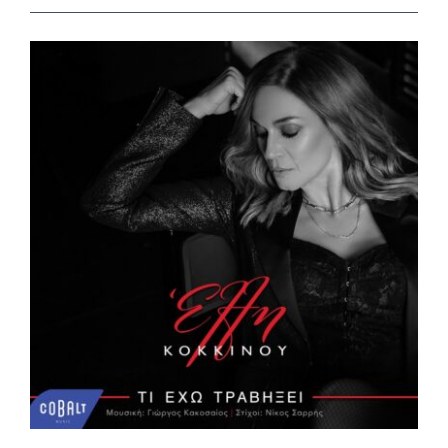
View
Larger
Image