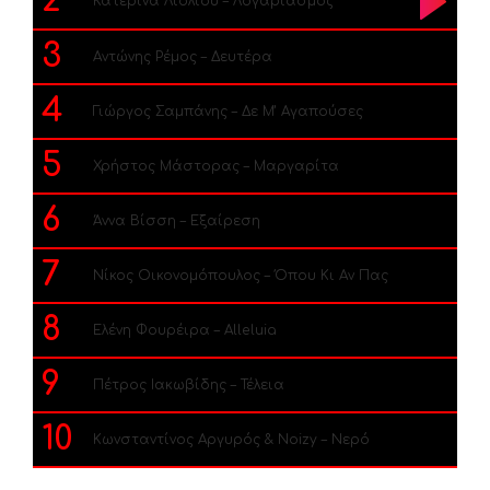
2
Κατερίνα Λιόλιου – Λογαριασμός
3
Αντώνης Ρέμος – Δευτέρα
4
Γιώργος Σαμπάνης – Δε Μ’ Αγαπούσες
5
Χρήστος Μάστορας – Μαργαρίτα
6
Άννα Βίσση – Εξαίρεση
7
Νίκος Οικονομόπουλος – Όπου Κι Αν Πας
8
Ελένη Φουρέιρα – Alleluia
9
Πέτρος Ιακωβίδης – Τέλεια
10
Κωνσταντίνος Αργυρός & Noizy – Νερό