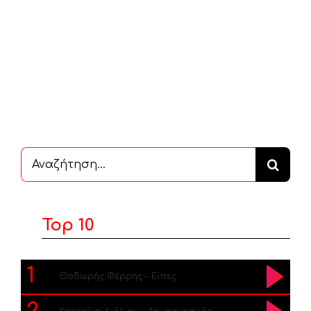
Αναζήτηση
...
Top 10
1
Θοδωρής Φέρρης – Είπες