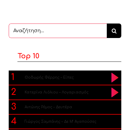
Αναζήτηση
...
Top 10
1
Θοδωρής Φέρρης – Είπες
2
Κατερίνα Λιόλιου – Λογαριασμός
3
Αντώνης Ρέμος – Δευτέρα
4
Γιώργος Σαμπάνης – Δε Μ’ Αγαπούσες