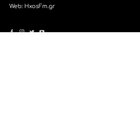
Web:
HxosFm.gr
Ο Σταθμός
Πρόγραμμα
Διαφήμιση
Επικοινωνία
Nέα