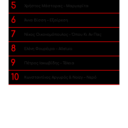
5
Χρήστος Μάστορας – Μαργαρίτα
6
Άννα Βίσση – Εξαίρεση
7
Νίκος Οικονομόπουλος – Όπου Κι Αν Πας
8
Ελένη Φουρέιρα – Alleluia
9
Πέτρος Ιακωβίδης – Τέλεια
10
Κωνσταντίνος Αργυρός & Noizy – Νερό