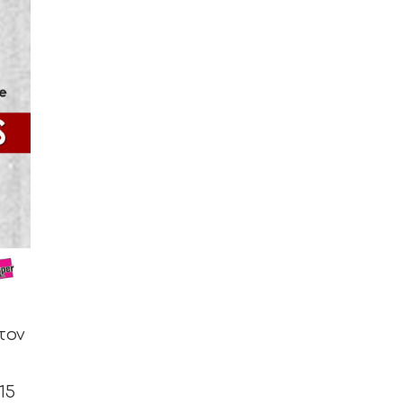
τον
15