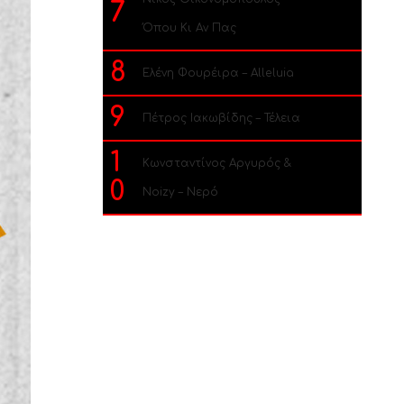
7
Όπου Κι Αν Πας
8
Ελένη Φουρέιρα – Alleluia
9
Πέτρος Ιακωβίδης – Τέλεια
1
Κωνσταντίνος Αργυρός &
0
Noizy – Νερό