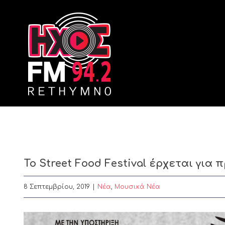
Skip
to
content
Το Street Food Festival έρχεται γι
8 Σεπτεμβρίου, 2019
|
Nέα
,
Μουσικά Νέα
View