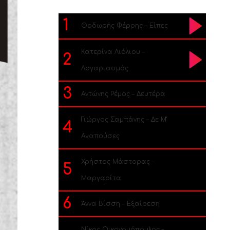
1
Θοδωρής Φέρρης – Είπες
Κατερίνα Λιόλιου –
2
Λογαριασμός
3
Αντώνης Ρέμος – Δευτέρα
Γιώργος Σαμπάνης – Δε Μ’
4
Αγαπούσες
Χρήστος Μάστορας –
5
Μαργαρίτα
6
Άννα Βίσση – Εξαίρεση
Νίκος Οικονομόπουλος –