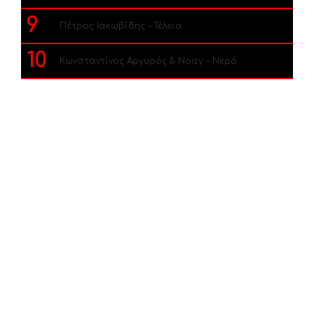
9
Πέτρος Ιακωβίδης – Τέλεια
10
Κωνσταντίνος Αργυρός & Noizy – Νερό