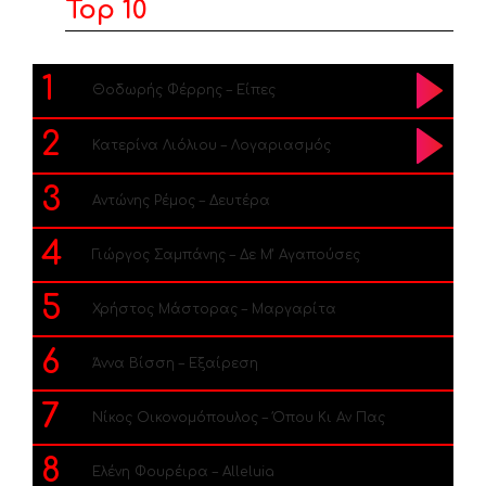
Top 10
1
Θοδωρής Φέρρης – Είπες
2
Κατερίνα Λιόλιου – Λογαριασμός
3
Αντώνης Ρέμος – Δευτέρα
4
Γιώργος Σαμπάνης – Δε Μ’ Αγαπούσες
5
Χρήστος Μάστορας – Μαργαρίτα
6
Άννα Βίσση – Εξαίρεση
7
Νίκος Οικονομόπουλος – Όπου Κι Αν Πας
8
Ελένη Φουρέιρα – Alleluia