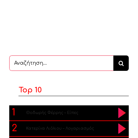
Αναζήτηση
...
Top 10
1
Θοδωρής Φέρρης – Είπες
2
Κατερίνα Λιόλιου – Λογαριασμός