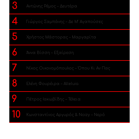
3
Αντώνης Ρέμος – Δευτέρα
4
Γιώργος Σαμπάνης – Δε Μ’ Αγαπούσες
5
Χρήστος Μάστορας – Μαργαρίτα
6
Άννα Βίσση – Εξαίρεση
7
Νίκος Οικονομόπουλος – Όπου Κι Αν Πας
8
Ελένη Φουρέιρα – Alleluia
9
Πέτρος Ιακωβίδης – Τέλεια
10
Κωνσταντίνος Αργυρός & Noizy – Νερό