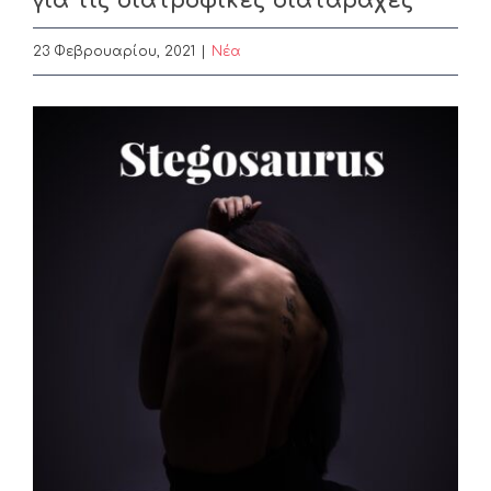
για τις διατροφικές διαταραχές
23 Φεβρουαρίου, 2021
|
Nέα
View
Larger
Image