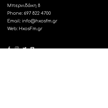
Μπερνιδάκη 8
Phone: 697 822 4700
Email:
info@hxosfm.gr
Web:
HxosFm.gr
Ο Σταθμός
Πρόγραμμα
Διαφήμιση
Επικοινωνία