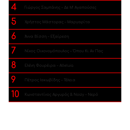
4
Γιώργος Σαμπάνης – Δε Μ’ Αγαπούσες
5
Χρήστος Μάστορας – Μαργαρίτα
6
Άννα Βίσση – Εξαίρεση
7
Νίκος Οικονομόπουλος – Όπου Κι Αν Πας
8
Ελένη Φουρέιρα – Alleluia
9
Πέτρος Ιακωβίδης – Τέλεια
10
Κωνσταντίνος Αργυρός & Noizy – Νερό