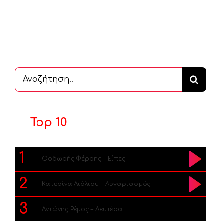
Αναζήτηση
...
Top 10
1
Θοδωρής Φέρρης – Είπες
2
Κατερίνα Λιόλιου – Λογαριασμός
3
Αντώνης Ρέμος – Δευτέρα