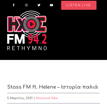
Skip
LISTEN LIVE
to
content
Stass FM ft. Helene – Ιστορία παλιά
5 Μαρτίου, 2021
|
Μουσικά Νέα