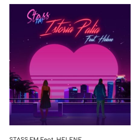
View
Larger
Image
STASS FM Feat. HELENE