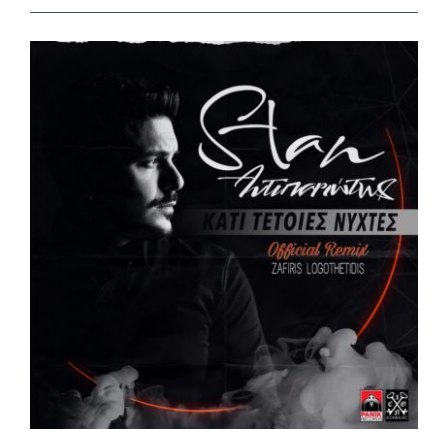
View
Larger
Image