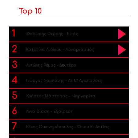
Top 10
1
Θοδωρής Φέρρης – Είπες
2
Κατερίνα Λιόλιου – Λογαριασμός
3
Αντώνης Ρέμος – Δευτέρα
4
Γιώργος Σαμπάνης – Δε Μ’ Αγαπούσες
5
Χρήστος Μάστορας – Μαργαρίτα
6
Άννα Βίσση – Εξαίρεση
7
Νίκος Οικονομόπουλος – Όπου Κι Αν Πας