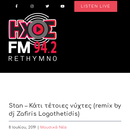
Skip
LISTEN LIVE
to
content
Stan – Κάτι τέτοιες νύχτες (remix by
dj Zafiris Logothetidis)
8 Ιουλίου, 2019
|
Μουσικά Νέα