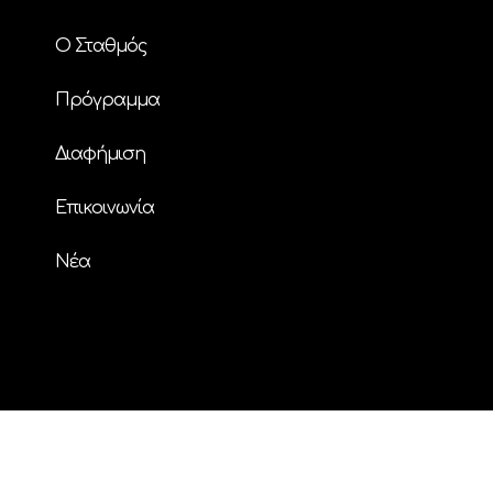
Ο Σταθμός
Πρόγραμμα
Διαφήμιση
Επικοινωνία
Nέα
© Copyright
| ΗΧΟΣ FM 94.2 | ALL RIGHTS
RESERVED | Powered by
ENTERTHEWEB