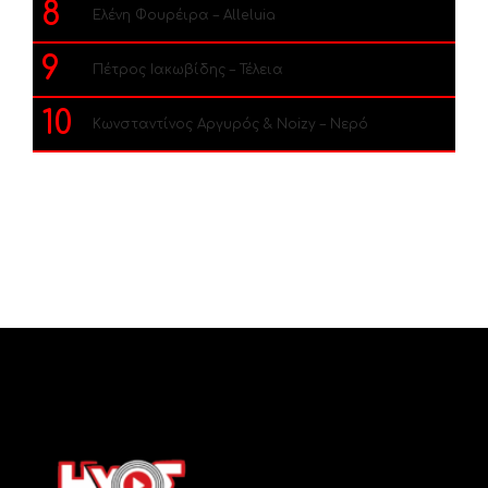
8
Ελένη Φουρέιρα – Alleluia
9
Πέτρος Ιακωβίδης – Τέλεια
10
Κωνσταντίνος Αργυρός & Noizy – Νερό