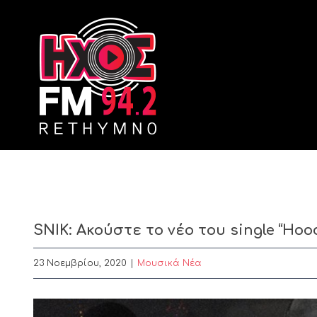
Skip
to
content
SNIK: Ακούστε το νέο του single “Ho
23 Νοεμβρίου, 2020
|
Μουσικά Νέα
View