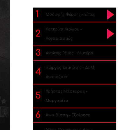
1
Θοδωρής Φέρρης – Είπες
Κατερίνα Λιόλιου –
2
Λογαριασμός
3
Αντώνης Ρέμος – Δευτέρα
Γιώργος Σαμπάνης – Δε Μ’
4
Αγαπούσες
Χρήστος Μάστορας –
5
Μαργαρίτα
6
Άννα Βίσση – Εξαίρεση
Νίκος Οικονομόπουλος –