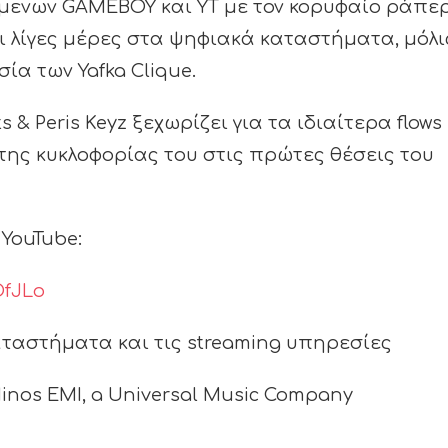
μενων GAMEBOY και YT με τον κορυφαίο ράπε
ι λίγες μέρες στα ψηφιακά καταστήματα, μόλι
ία των Yafka Clique.
 & Peris Keyz ξεχωρίζει για τα ιδιαίτερα flows
της κυκλοφορίας του στις πρώτες θέσεις του
 YouTube:
OfJLo
αταστήματα και τις streaming υπηρεσίες
inos EMI, a Universal Music Company