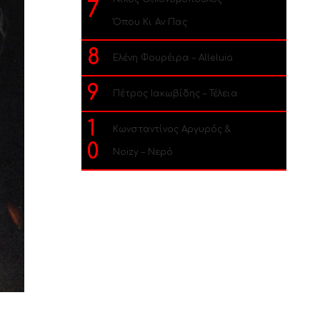
7
Όπου Κι Αν Πας
8
Ελένη Φουρέιρα – Alleluia
9
Πέτρος Ιακωβίδης – Τέλεια
1
Κωνσταντίνος Αργυρός &
0
Noizy – Νερό