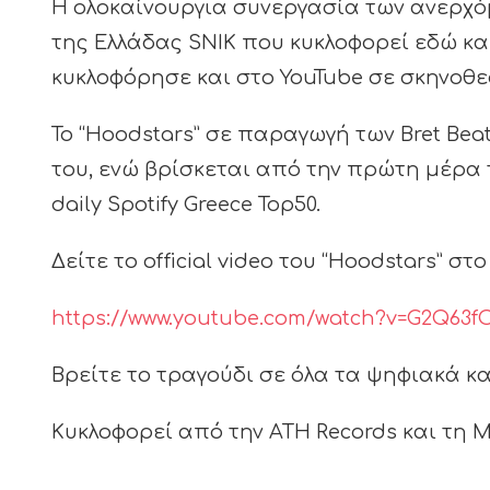
Η ολοκαίνουργια συνεργασία των ανερχό
της Ελλάδας SNIK που κυκλοφορεί εδώ κα
κυκλοφόρησε και στο YouTube σε σκηνοθεσ
Το “Hoodstars” σε παραγωγή των Bret Beats
του, ενώ βρίσκεται από την πρώτη μέρα 
daily Spotify Greece Top50.
Δείτε το official video του “Hoodstars” στο
https://www.youtube.com/watch?v=G2Q63f
Βρείτε το τραγούδι σε όλα τα ψηφιακά κ
Κυκλοφορεί από την ΑΤΗ Records και τη M