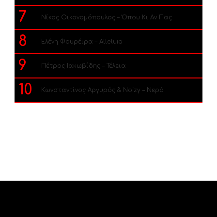
7
Νίκος Οικονομόπουλος – Όπου Κι Αν Πας
8
Ελένη Φουρέιρα – Alleluia
9
Πέτρος Ιακωβίδης – Τέλεια
10
Κωνσταντίνος Αργυρός & Noizy – Νερό