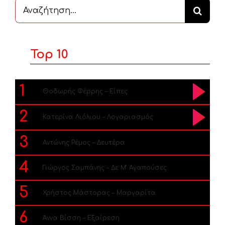
Αναζήτηση
...
Top 10
1
Θοδωρής Φέρρης – Είπες
2
Κατερίνα Λιόλιου – Λογαριασμός
3
Αντώνης Ρέμος – Δευτέρα
4
Γιώργος Σαμπάνης – Δε Μ’ Αγαπούσες
5
Χρήστος Μάστορας – Μαργαρίτα
6
Άννα Βίσση – Εξαίρεση