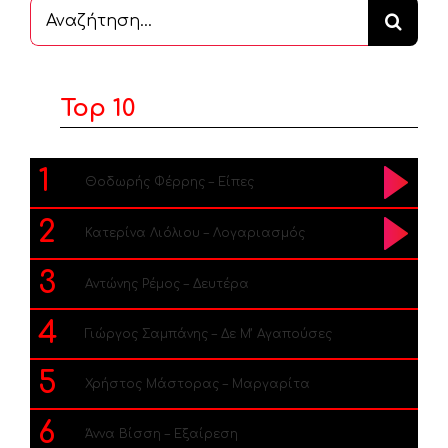
Αναζήτηση
...
Top 10
1
Θοδωρής Φέρρης – Είπες
2
Κατερίνα Λιόλιου – Λογαριασμός
3
Αντώνης Ρέμος – Δευτέρα
4
Γιώργος Σαμπάνης – Δε Μ’ Αγαπούσες
5
Χρήστος Μάστορας – Μαργαρίτα
6
Άννα Βίσση – Εξαίρεση