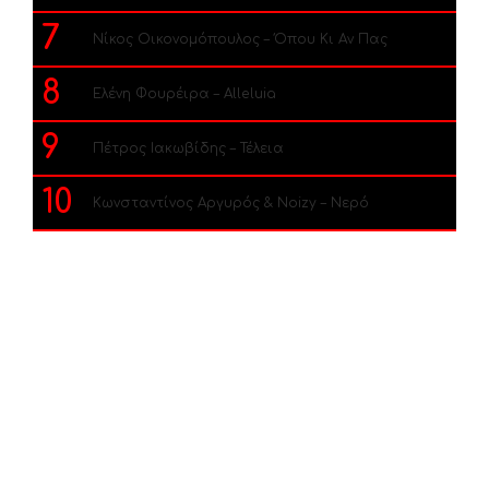
7
Νίκος Οικονομόπουλος – Όπου Κι Αν Πας
8
Ελένη Φουρέιρα – Alleluia
9
Πέτρος Ιακωβίδης – Τέλεια
10
Κωνσταντίνος Αργυρός & Noizy – Νερό