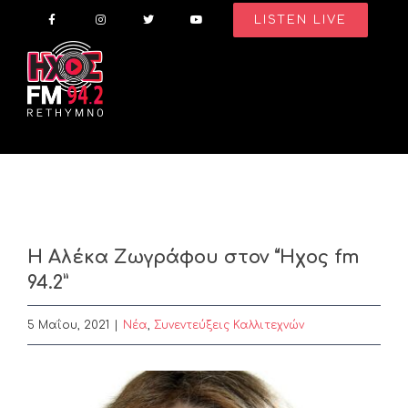
Skip
LISTEN LIVE
to
content
Η Αλέκα Ζωγράφου στον “Ήχος fm
94.2”
5 Μαΐου, 2021
|
Nέα
,
Συνεντεύξεις Καλλιτεχνών
View