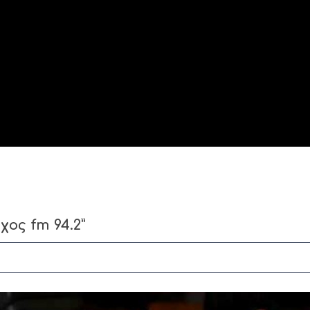
ος fm 94.2”