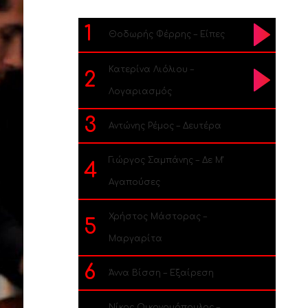
1
Θοδωρής Φέρρης – Είπες
Κατερίνα Λιόλιου –
2
Λογαριασμός
3
Αντώνης Ρέμος – Δευτέρα
Γιώργος Σαμπάνης – Δε Μ’
4
Αγαπούσες
Χρήστος Μάστορας –
5
Μαργαρίτα
6
Άννα Βίσση – Εξαίρεση
Νίκος Οικονομόπουλος –