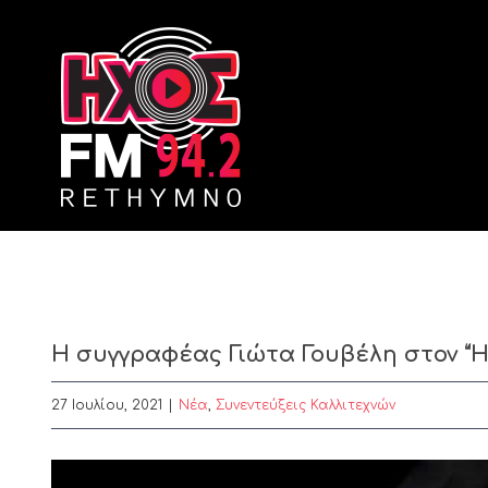
Skip
to
content
Η συγγραφέας Γιώτα Γουβέλη στον “Ήχ
27 Ιουλίου, 2021
|
Nέα
,
Συνεντεύξεις Καλλιτεχνών
View