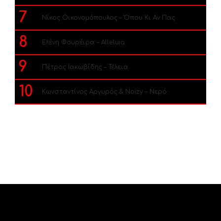
7
Νίκος Οικονομόπουλος – Όπου Κι Αν Πας
8
Ελένη Φουρέιρα – Alleluia
9
Πέτρος Ιακωβίδης – Τέλεια
10
Κωνσταντίνος Αργυρός & Noizy – Νερό