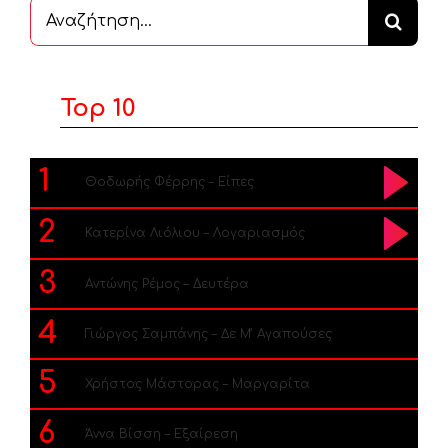
Αναζήτηση
...
Top 10
1
Θοδωρής Φέρρης – Είπες
2
Κατερίνα Λιόλιου – Λογαριασμός
3
Αντώνης Ρέμος – Δευτέρα
4
Γιώργος Σαμπάνης – Δε Μ’ Αγαπούσες
5
Χρήστος Μάστορας – Μαργαρίτα
6
Άννα Βίσση – Εξαίρεση