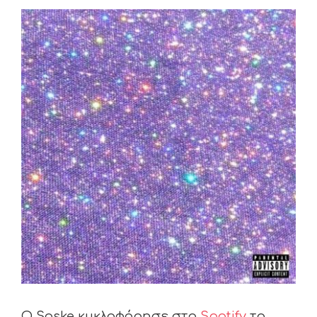
View
Larger
Image
Ο Saske κυκλοφόρησε στο
Spotify
το