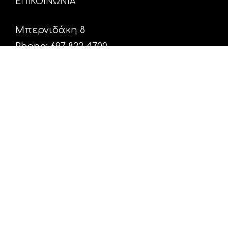
ΕΠΙΚΟΙΝΩΝΙΑ
Μπερνιδάκη 8
Phone: 697 822 4700
Email:
info@hxosfm.gr
Web:
HxosFm.gr
Ο Σταθμός
Πρόγραμμα
Διαφήμιση