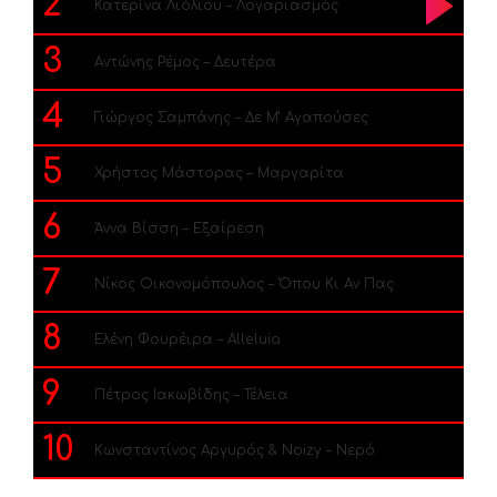
2
Κατερίνα Λιόλιου – Λογαριασμός
3
Αντώνης Ρέμος – Δευτέρα
4
Γιώργος Σαμπάνης – Δε Μ’ Αγαπούσες
5
Χρήστος Μάστορας – Μαργαρίτα
6
Άννα Βίσση – Εξαίρεση
7
Νίκος Οικονομόπουλος – Όπου Κι Αν Πας
8
Ελένη Φουρέιρα – Alleluia
9
Πέτρος Ιακωβίδης – Τέλεια
10
Κωνσταντίνος Αργυρός & Noizy – Νερό