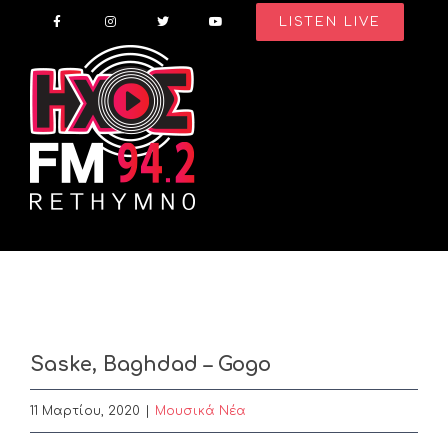
Skip
LISTEN LIVE
to
content
Saske, Baghdad – Gogo
11 Μαρτίου, 2020
|
Μουσικά Νέα