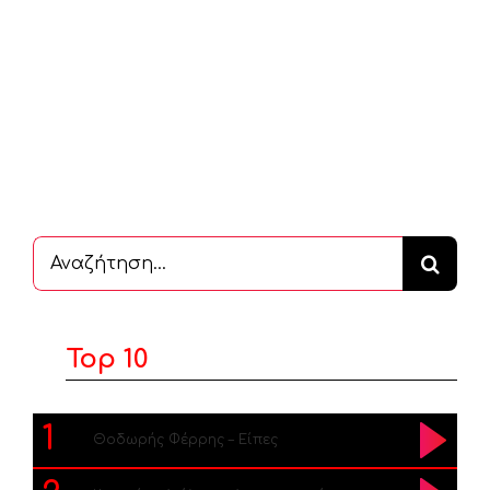
Αναζήτηση
...
Top 10
1
Θοδωρής Φέρρης – Είπες