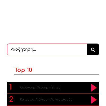
Αναζήτηση
...
Top 10
1
Θοδωρής Φέρρης – Είπες
2
Κατερίνα Λιόλιου – Λογαριασμός