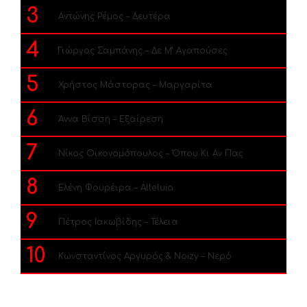
3
Αντώνης Ρέμος – Δευτέρα
4
Γιώργος Σαμπάνης – Δε Μ’ Αγαπούσες
5
Χρήστος Μάστορας – Μαργαρίτα
6
Άννα Βίσση – Εξαίρεση
7
Νίκος Οικονομόπουλος – Όπου Κι Αν Πας
8
Ελένη Φουρέιρα – Alleluia
9
Πέτρος Ιακωβίδης – Τέλεια
10
Κωνσταντίνος Αργυρός & Noizy – Νερό