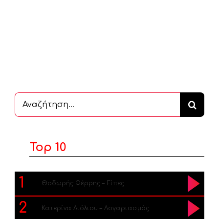
Αναζήτηση
...
Top 10
1
Θοδωρής Φέρρης – Είπες
2
Κατερίνα Λιόλιου – Λογαριασμός