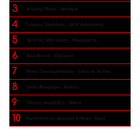
3
Αντώνης Ρέμος – Δευτέρα
4
Γιώργος Σαμπάνης – Δε Μ’ Αγαπούσες
5
Χρήστος Μάστορας – Μαργαρίτα
6
Άννα Βίσση – Εξαίρεση
7
Νίκος Οικονομόπουλος – Όπου Κι Αν Πας
8
Ελένη Φουρέιρα – Alleluia
9
Πέτρος Ιακωβίδης – Τέλεια
10
Κωνσταντίνος Αργυρός & Noizy – Νερό