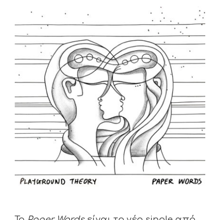
View
Larger
Image
Το
Paper Words
είναι το νέο single από