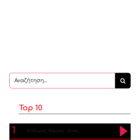
Αναζήτηση
...
Top 10
1
Θοδωρής Φέρρης – Είπες