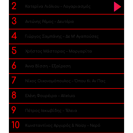
2
Κατερίνα Λιόλιου – Λογαριασμός
3
Αντώνης Ρέμος – Δευτέρα
4
Γιώργος Σαμπάνης – Δε Μ’ Αγαπούσες
5
Χρήστος Μάστορας – Μαργαρίτα
6
Άννα Βίσση – Εξαίρεση
7
Νίκος Οικονομόπουλος – Όπου Κι Αν Πας
8
Ελένη Φουρέιρα – Alleluia
9
Πέτρος Ιακωβίδης – Τέλεια
10
Κωνσταντίνος Αργυρός & Noizy – Νερό