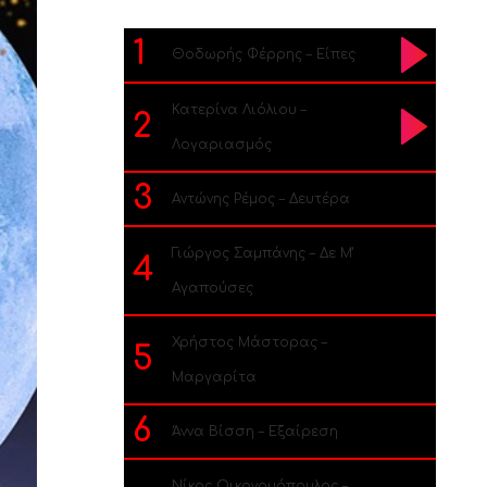
1
Θοδωρής Φέρρης – Είπες
Κατερίνα Λιόλιου –
2
Λογαριασμός
3
Αντώνης Ρέμος – Δευτέρα
Γιώργος Σαμπάνης – Δε Μ’
4
Αγαπούσες
Χρήστος Μάστορας –
5
Μαργαρίτα
6
Άννα Βίσση – Εξαίρεση
Νίκος Οικονομόπουλος –