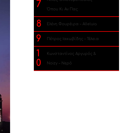
7
Όπου Κι Αν Πας
8
Ελένη Φουρέιρα – Alleluia
9
Πέτρος Ιακωβίδης – Τέλεια
1
Κωνσταντίνος Αργυρός &
0
Noizy – Νερό