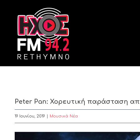
Skip
to
content
Peter Pan: Χορευτική παράσταση από
19 Ιουνίου, 2019
|
Μουσικά Νέα
View