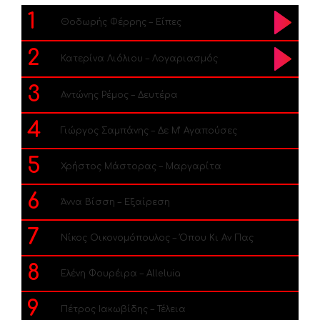
1
Θοδωρής Φέρρης – Είπες
2
Κατερίνα Λιόλιου – Λογαριασμός
3
Αντώνης Ρέμος – Δευτέρα
4
Γιώργος Σαμπάνης – Δε Μ’ Αγαπούσες
5
Χρήστος Μάστορας – Μαργαρίτα
6
Άννα Βίσση – Εξαίρεση
7
Νίκος Οικονομόπουλος – Όπου Κι Αν Πας
8
Ελένη Φουρέιρα – Alleluia
9
Πέτρος Ιακωβίδης – Τέλεια