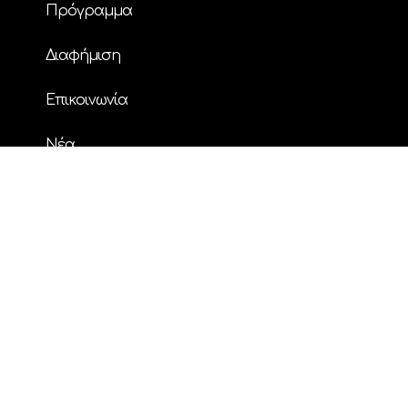
Πρόγραμμα
Διαφήμιση
Επικοινωνία
Nέα
© Copyright
| ΗΧΟΣ FM 94.2 | ALL RIGHTS
RESERVED | Powered by
ENTERTHEWEB
facebook
instagram
twitter
youtube