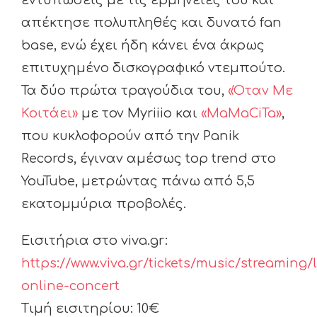
εντυπώσεις με τις ερμηνείες του και
απέκτησε πολυπληθές και δυνατό fan
base, ενώ έχει ήδη κάνει ένα άκρως
επιτυχημένο δισκογραφικό ντεμπούτο.
Τα δύο πρώτα τραγούδια του,
«Όταν Με
Κοιτάει»
με τον Myriiio και
«MaMaCiTa»
,
που κυκλοφορούν από την Panik
Records, έγιναν αμέσως top trend στο
YouTube, μετρώντας πάνω από 5,5
εκατομμύρια προβολές.
Εισιτήρια στο viva.gr:
https://www.viva.gr/tickets/music/streaming/l
online-concert
Τιμή εισιτηρίου: 10€