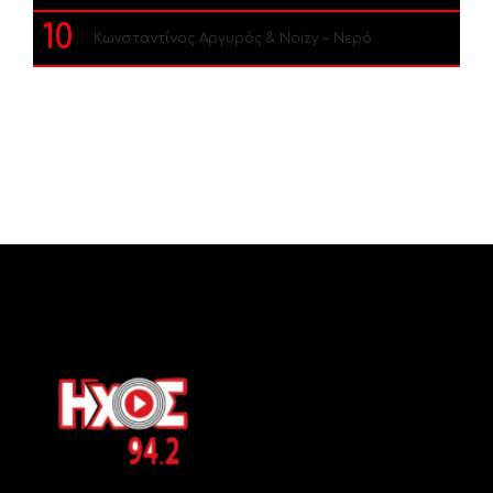
10
Κωνσταντίνος Αργυρός & Noizy – Νερό