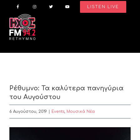
Skip
LISTEN LIVE
to
content
Ρέθυμνο: Τα καλύτερα πανηγύρια
του Αυγούστου
6 Αυγούστου, 2019
|
Events
,
Μουσικά Νέα
View