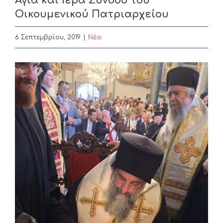
Αγία και Ιερά Σύνοδο του
Οικουμενικού Πατριαρχείου
6 Σεπτεμβρίου, 2019
|
Nέα
View
Larger
Image