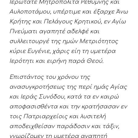
Ιερώτατε Μητροπολίτα Ρεθύμνης και
Αυλοποτάμου, υπέρτιμε και έξαρχε Άνω
Κρήτης και Πελάγους Κρητικού, εν Αγίω
Πνεύματι αγαπητέ αδελφέ και
συλλειτουργέ της ημών Μετριότητος
κύριε Ευγένιε, χάρις είη τη υμετέρα
Ιερότητι και ειρήνη παρά Θεού.
Επιστάντος του χρόνου της
ανασυγκροτήσεως της περί ημάς Αγίας
και Ιεράς Συνόδου, κατά τα εν καιρώ
αποφασισθέντα και την κρατήσασαν εν
τοις Πατριαρχείοις και λυσιτελή
αποδειχθείσαν παράδοσιν και τάξιν,
γνωρίζομεν τη υμετέρα αγαπητή