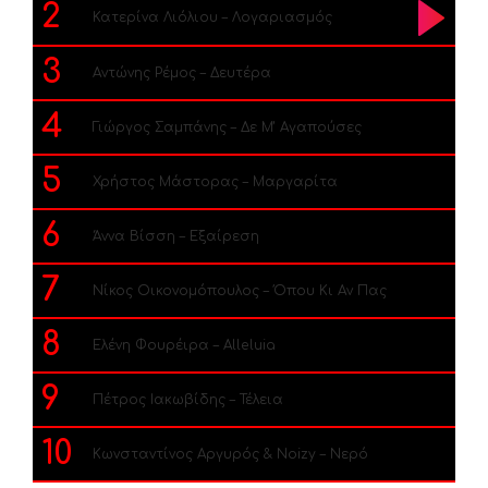
2
Κατερίνα Λιόλιου – Λογαριασμός
3
Αντώνης Ρέμος – Δευτέρα
4
Γιώργος Σαμπάνης – Δε Μ’ Αγαπούσες
5
Χρήστος Μάστορας – Μαργαρίτα
6
Άννα Βίσση – Εξαίρεση
7
Νίκος Οικονομόπουλος – Όπου Κι Αν Πας
8
Ελένη Φουρέιρα – Alleluia
9
Πέτρος Ιακωβίδης – Τέλεια
10
Κωνσταντίνος Αργυρός & Noizy – Νερό