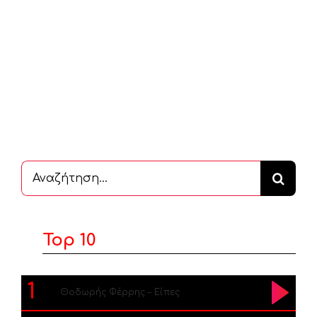
Αναζήτηση
...
Top 10
1
Θοδωρής Φέρρης – Είπες