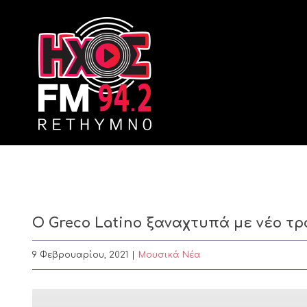
Skip
to
content
O Greco Latino ξαναχτυπά με νέο τρ
9 Φεβρουαρίου, 2021
|
Μουσικά Νέα
View