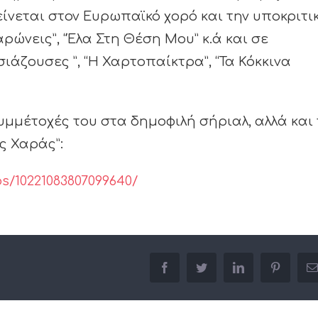
είνεται στον Ευρωπαϊκό χορό και την υποκριτι
ώνεις”, “Έλα Στη Θέση Μου” κ.ά και σε
άζουσες ”, “Η Χαρτοπαίκτρα”, “Τα Κόκκινα
μμέτοχές του στα δημοφιλή σήριαλ, αλλά και 
ς Χαράς”:
s/10221083807099640/
facebook
twitter
linkedin
pinterest