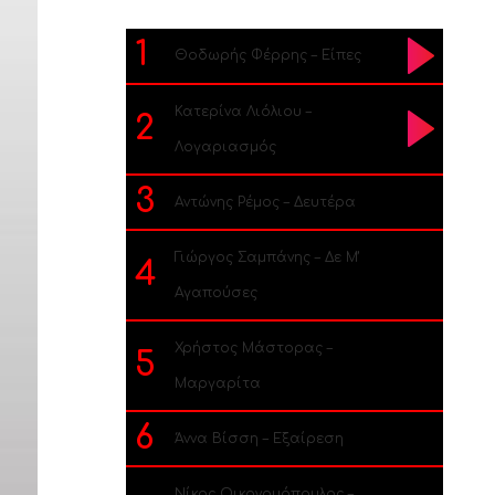
1
Θοδωρής Φέρρης – Είπες
Κατερίνα Λιόλιου –
2
Λογαριασμός
3
Αντώνης Ρέμος – Δευτέρα
Γιώργος Σαμπάνης – Δε Μ’
4
Αγαπούσες
Χρήστος Μάστορας –
5
Μαργαρίτα
6
Άννα Βίσση – Εξαίρεση
Νίκος Οικονομόπουλος –