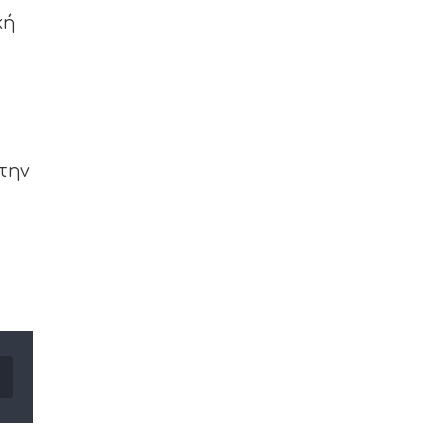
κή
την
Email