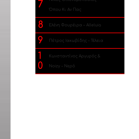
7
Όπου Κι Αν Πας
8
Ελένη Φουρέιρα – Alleluia
9
Πέτρος Ιακωβίδης – Τέλεια
1
Κωνσταντίνος Αργυρός &
0
Noizy – Νερό