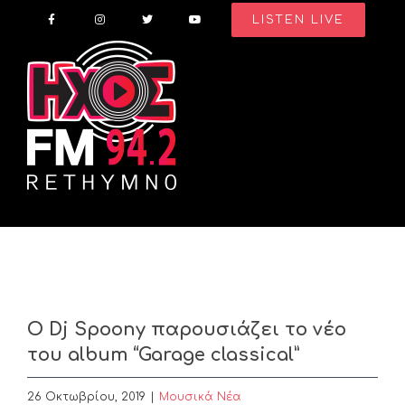
Skip
LISTEN LIVE
to
content
O Dj Spoony παρουσιάζει το νέο
του album “Garage classical”
26 Οκτωβρίου, 2019
|
Μουσικά Νέα