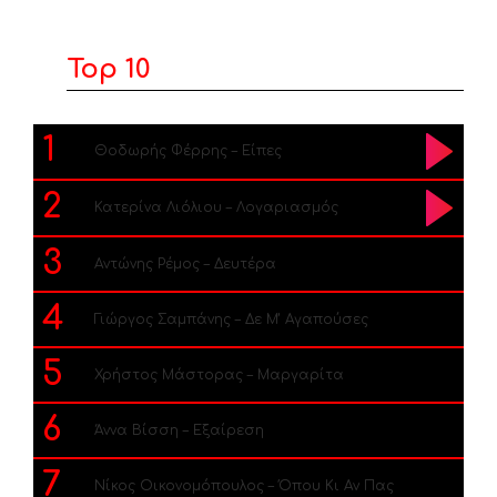
Top 10
1
Θοδωρής Φέρρης – Είπες
2
Κατερίνα Λιόλιου – Λογαριασμός
3
Αντώνης Ρέμος – Δευτέρα
4
Γιώργος Σαμπάνης – Δε Μ’ Αγαπούσες
5
Χρήστος Μάστορας – Μαργαρίτα
6
Άννα Βίσση – Εξαίρεση
7
Νίκος Οικονομόπουλος – Όπου Κι Αν Πας