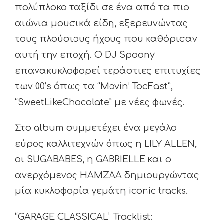
πολύπλοκο ταξίδι σε ένα από τα πιο
αιώνια μουσικά είδη, εξερευνώντας
τους πλούσιους ήχους που καθόρισαν
αυτή την εποχή. Ο DJ Spoony
επανακυκλοφορεί τεράστιες επιτυχίες
των 00’s όπως τα “Movin’ TooFast”,
“SweetLikeChocolate” με νέες φωνές.
Στο album συμμετέχει ένα μεγάλο
εύρος καλλιτεχνών όπως η LILY ALLEN,
οι SUGABABES, η GABRIELLE και ο
ανερχόμενος ΗΑΜΖΑΑ δημιουργώντας
μία κυκλοφορία γεμάτη iconic tracks.
“GARAGE CLASSICAL” Tracklist: