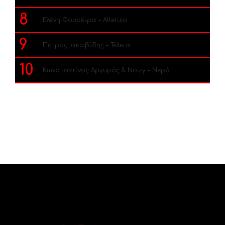
8
Ελένη Φουρέιρα – Alleluia
9
Πέτρος Ιακωβίδης – Τέλεια
10
Κωνσταντίνος Αργυρός & Noizy – Νερό