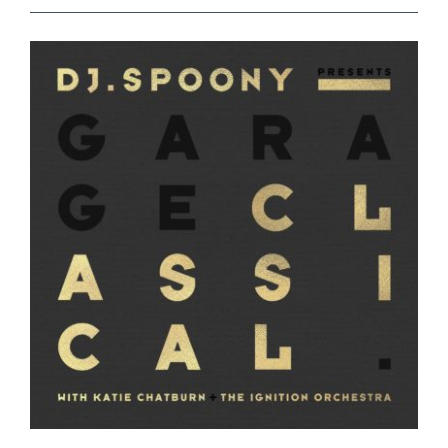
View
Larger
Image