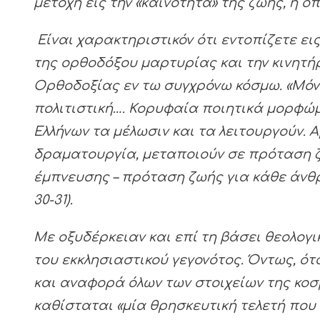
μετοχή εις την «καινότητα» της ζωής, η ο
Είναι χαρακτηριστικόν ότι εντοπίζετε ει
της ορθοδόξου μαρτυρίας και την κινητήρ
Ορθοδοξίας εν τω συγχρόνω κόσμω. «Μόνο
πολιτιστική…. Κορυφαία ποιητικά μορφώμ
Ελλήνων τα μέλωσιν και τα λειτουργούν. Α
δραματουργία, μεταποιούν σε πρόταση ζ
έμπνευσης – πρόταση ζωής για κάθε άνθρ
30-31).
Με οξυδέρκειαν και επί τη βάσει θεολογι
του εκκλησιαστικού γεγονότος
. Όντως, ό
και αναφορά όλων των στοιχείων της κοσμ
καθίσταται «μία θρησκευτική τελετή που