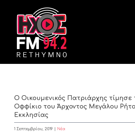
Skip
to
content
O Οικουμενικός Πατριάρχης τίμησε 
Οφφίκιο του Άρχοντος Μεγάλου Ρήτο
Εκκλησίας
1 Σεπτεμβρίου, 2019
|
Nέα