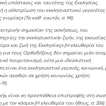
στιακή υπόστασις και ταυτότης της Εκκλησίας.
ή η αλλοτρίωση του εκκλησιαστικού γεγονότος
νορίας» (Τα καθ᾿ εαυτόν, σ. 94).
κεντρικήν σημασίαν της ασκήσεως, του
ς» εις την εκκλησιαστικήν ζωήν, της εκουσίας
είρα και ζωή της Εκκλησίας» (Η ελευθερία του
σκηση για τους Ορθοδόξους δεν σημαίνει μιάν ατο
τικό πουριτανισμό, ούτε μια ιδεαλιστική
 είναι ένα εκκλησιαστικό γεγονός, κοινωνικό, 
κών αγαθών σε χρήση κοινωνίας, χρήση
19).
κή»
, είναι «η προσπάθεια επιστροφής στη σωσ
ε τον κόσμο» (Η ελευθερία του ήθους, σ. 206).