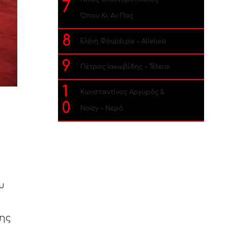
7
Όπου Κι Αν Πας
8
Ελένη Φουρέιρα – Alleluia
9
Πέτρος Ιακωβίδης – Τέλεια
1
Κωνσταντίνος Αργυρός &
0
Noizy – Νερό
ο
υ
της