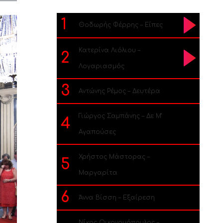
1
Θοδωρής Φέρρης – Είπες
Κατερίνα Λιόλιου –
2
Λογαριασμός
3
Αντώνης Ρέμος – Δευτέρα
Γιώργος Σαμπάνης – Δε Μ’
4
Αγαπούσες
Χρήστος Μάστορας –
5
Μαργαρίτα
6
Άννα Βίσση – Εξαίρεση
Νίκος Οικονομόπουλος –