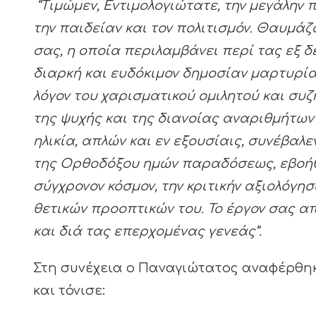
“Τιμώμεν, Εντιμολογιώτατε, την μεγάλην 
την παιδείαν και τον πολιτισμόν. Θαυμά
σας, η οποία περιλαμβάνει περί τας εξ 
διαρκή και ευδόκιμον δημοσίαν μαρτυρίαν
λόγον του χαρισματικού ομιλητού και συζη
της ψυχής και της διανοίας αναριθμήτων
ηλικία, απλών και εν εξουσίαις, συνέβαλ
της Ορθοδόξου ημών παραδόσεως, εβοήθη
σύγχρονον κόσμον, την κριτικήν αξιολόγησ
θετικών προοπτικών του. Το έργον σας 
και διά τας επερχομένας γενεάς”.
Στη συνέχεια ο Παναγιώτατος αναφέρθηκ
και τόνισε: