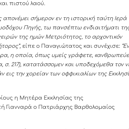
αι πιστού λαού.
 απονέμει σήμερον εν τη ιστορική ταύτη Ιερά
οδόχου Πηγής, τω πανσέπτω ενδιαιτήματι τη
χειρών της ημών Μετριότητος, το αρχοντικόν
ήτορος”,
είπε ο Παναγιώτατος και συνέχισε:
“Ε
ρα, η οποία, όπως υμείς γράφετε, «ανθρωπεύε
 σ. 217), κατατάσσομεν και υποδεχόμεθα τον ν
 εις την χορείαν των οφφικιαλίων της Εκκλησ
οίους η Μητέρα Εκκλησίας της
τή Γιανναρά ο Πατριάρχης Βαρθολομαίος