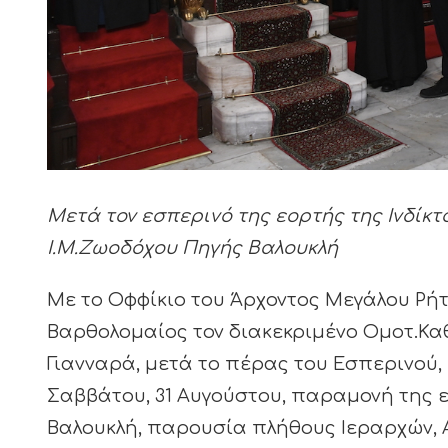
Μετά τον εσπερινό της εορτής της Ινδίκτ
Ι.Μ.Ζωοδόχου Πηγής Βαλουκλή
Με το Οφφίκιο του Άρχοντος Μεγάλου Ρή
Βαρθολομαίος τον διακεκριμένο Ομοτ.Κ
Γιανναρά, μετά το πέρας του Εσπερινού,
Σαββάτου, 31 Αυγούστου, παραμονή της ε
Βαλουκλή, παρουσία πλήθους Ιεραρχών, Α