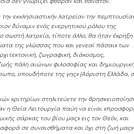
ποία δεν γνωρίζει φθοράν και θάνατον.
ς την εκκλησιαστικήν λατρείαν την πεμπτουσία
ιον δύναμιν ενός ενεργητικού ρόλου της
 σωστή λατρεία, τίποτε άλλο, θα ήταν έκρηξη
ατα της γλώσσας που «αι γενεαί πάσαι» των
ρχιτεκτονική, ζωγραφική, διάκοσμος,
ωής πάλη αιώνων φιλοσοφίας και δημιουργικ
ωπο, οπουδήποτε της γης» (Αόριστη Ελλάδα, σ
κών κριτηρίων στηλιτεύετε την θρησκειοποίησ
ταν η Θεία Λειτουργία παύη να είναι «προσφορ
ικής σάρκας του βίου μας» εις τον Θεόν, και
 αφορά σε συναισθήματα και όχι στη ζωή μας»