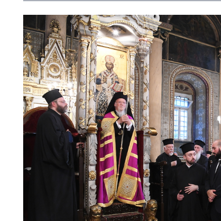
View
Larger
Image