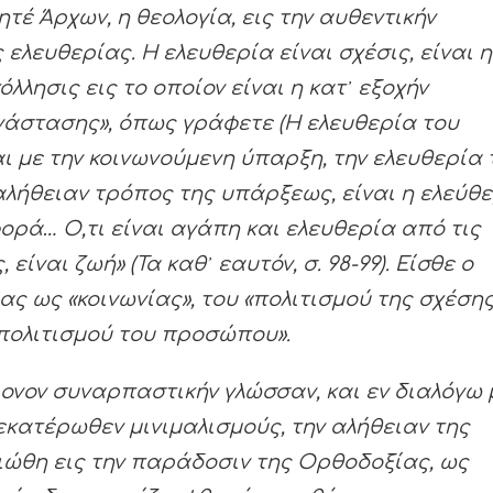
τέ Άρχων, η θεολογία, εις την αυθεντικήν
 ελευθερίας. Η ελευθερία είναι σχέσις, είναι η
λλησις εις το οποίον είναι η κατ᾿ εξοχήν
νάστασης», όπως γράφετε (Η ελευθερία του
εται με την κοινωνούμενη ύπαρξη, την ελευθερία 
αλήθειαν τρόπος της υπάρξεως, είναι η ελεύθ
ά… Ο,τι είναι αγάπη και ελευθερία από τις
ίναι ζωή» (Τα καθ᾿ εαυτόν, σ. 98-99). Είσθε ο
ς ως «κοινωνίας», του «πολιτισμού της σχέσης
 «πολιτισμού του προσώπου».
ονον συναρπαστικήν γλώσσαν
, και εν διαλόγω 
 εκατέρωθεν μινιμαλισμούς, την αλήθειαν της
ιώθη εις την παράδοσιν της Ορθοδοξίας, ως