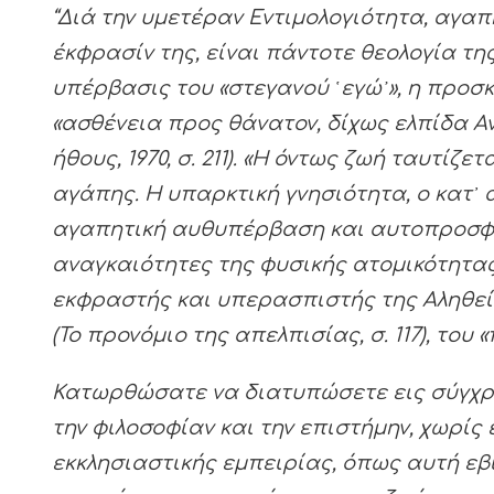
“Διά την υμετέραν Εντιμολογιότητα, αγαπη
έκφρασίν της, είναι πάντοτε θεολογία της
υπέρβασις του «στεγανού ῾εγώ᾽», η προσκό
«ασθένεια προς θάνατον, δίχως ελπίδα Α
ήθους, 1970, σ. 211). «Η όντως ζωή ταυτίζ
αγάπης. Η υπαρκτική γνησιότητα, ο κατ᾿ 
αγαπητική αυθυπέρβαση και αυτοπροσφορ
αναγκαιότητες της φυσικής ατομικότητας, ε
εκφραστής και υπερασπιστής της Αληθεία
(Το προνόμιο της απελπισίας, σ. 117), του
Κατωρθώσατε να διατυπώσετε εις σύγχρ
την φιλοσοφίαν και την επιστήμην, χωρίς
εκκλησιαστικής εμπειρίας, όπως αυτή εβ