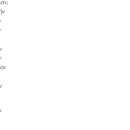
αν,
ήν
ν
ν
ν
ν
ον
ν
υ