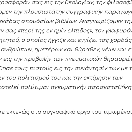
προσφοράν σας εις την θεολογίαν, την φιλοσοφί
ζομεν την πλουσιωτάτην συγγραφικήν παραγωγ
δεκάδας σπουδαίων βιβλίων. Αναγνωρίζομεν τη
 σας «περί της εν ημίν ελπίδος», τον γλαφυρό
τητού, ο οποίος ήγγιζε και εγγίζει τας χορδάς
 ανθρώπων, ημετέρων και θύραθεν, νέων και ε
εν εις την προβολήν των πνευματικών θησαυρώ
σε τους πιστούς εις την συνάντησίν των με τ
ιν του πολιτισμού του και την εκτίμησιν των
αποτελεί πολύτιμον πνευματικήν παρακαταθήκη
ε εκτενώς στο συγγραφικό έργο του τιμωμένο