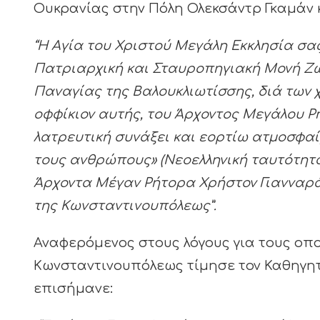
Ουκρανίας στην Πόλη Ολεκσάντρ Γκαμάν κ
“Η Αγία του Χριστού Μεγάλη Εκκλησία σας
Πατριαρχική και Σταυροπηγιακή Μονή Ζω
Παναγίας της Βαλουκλιωτίσσης, διά των 
οφφίκιον αυτής, του Άρχοντος Μεγάλου Ρ
λατρευτική συνάξει και εορτίω ατμοσφαί
τους ανθρώπους» (Νεοελληνική ταυτότητα,
Άρχοντα Μέγαν Ρήτορα Χρήστον Γιανναράν
της Κωνσταντινουπόλεως”.
Αναφερόμενος στους λόγους για τους οπ
Κωνσταντινουπόλεως τίμησε τον Καθηγη
επισήμανε: