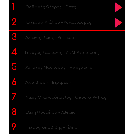
1
Θοδωρής Φέρρης – Είπες
2
Κατερίνα Λιόλιου – Λογαριασμός
3
Αντώνης Ρέμος – Δευτέρα
4
Γιώργος Σαμπάνης – Δε Μ’ Αγαπούσες
5
Χρήστος Μάστορας – Μαργαρίτα
6
Άννα Βίσση – Εξαίρεση
7
Νίκος Οικονομόπουλος – Όπου Κι Αν Πας
8
Ελένη Φουρέιρα – Alleluia
9
Πέτρος Ιακωβίδης – Τέλεια