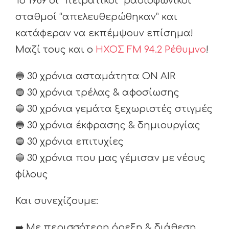
Το 1989 οι “πειρατικοί” ραδιοφωνικοί
σταθμοί “απελευθερώθηκαν” και
κατάφεραν να εκπέμψουν επίσημα!
Μαζί τους και ο
ΗΧΟΣ FM 94.2 Ρέθυμνο
!
🔵
30 χρόνια ασταμάτητα ON AIR
🔵
30 χρόνια τρέλας & αφοσίωσης
🔵
30 χρόνια γεμάτα ξεχωριστές στιγμές
🔵
30 χρόνια έκφρασης & δημιουργίας
🔵
30 χρόνια επιτυχίες
🔵
30 χρόνια που μας γέμισαν με νέους
φίλους
Και συνεχίζουμε:
➡️
Με περισσότερη όρεξη & διάθεση