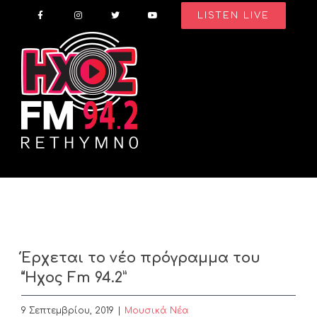
Skip
LISTEN LIVE
to
content
Έρχεται το νέο πρόγραμμα του
“Ήχος Fm 94.2”
9 Σεπτεμβρίου, 2019
|
Μουσικά Νέα