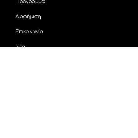
Πρόγραμμα
Διαφήμιση
Επικοινωνία
Nέα
© Copyright
| ΗΧΟΣ FM 94.2 | ALL RIGHTS
RESERVED | Powered by
ENTERTHEWEB
facebook
instagram
twitter
youtube