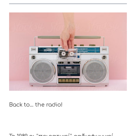
View
Larger
Image
Back to… the radio!