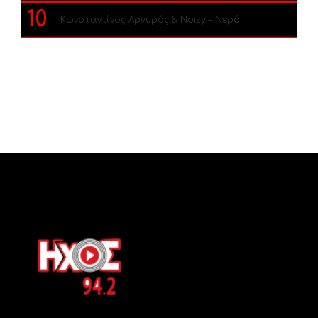
10
Κωνσταντίνος Αργυρός & Noizy – Νερό