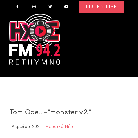
Skip
LISTEN LIVE
to
content
Tom Odell – “monster v.2.”
1 Απριλίου, 2021
|
Μουσικά Νέα