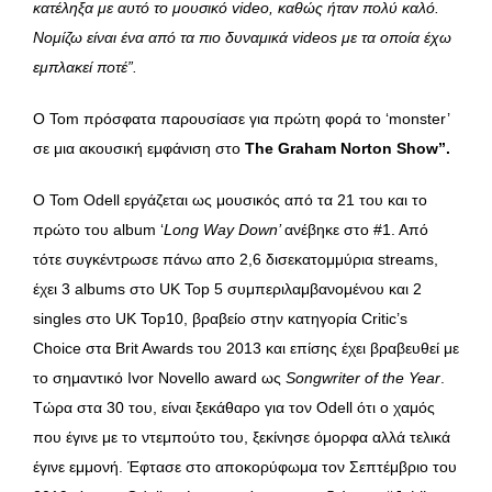
κατέληξα με αυτό το μουσικό video, καθώς ήταν πολύ καλό.
Νομίζω είναι ένα από τα πιο δυναμικά videos με τα οποία έχω
εμπλακεί ποτέ”.
Ο Tom πρόσφατα παρουσίασε για πρώτη φορά το ‘monster’
σε μια ακουσική εμφάνιση στο
The Graham Norton Show”.
Ο Tom Odell εργάζεται ως μουσικός από τα 21 του και το
πρώτο του album ‘
Long Way Down’
ανέβηκε στο #1. Από
τότε συγκέντρωσε πάνω απο 2,6 δισεκατομμύρια streams,
έχει 3 albums στο UK Top 5 συμπεριλαμβανομένου και 2
singles στο UK Top10, βραβείο στην κατηγορία Critic’s
Choice στα Brit Awards του 2013 και επίσης έχει βραβευθεί με
το σημαντικό Ivor Novello award ως
Songwriter of the Year
.
Τώρα στα 30 του, είναι ξεκάθαρο για τον Odell ότι ο χαμός
που έγινε με το ντεμπούτο του, ξεκίνησε όμορφα αλλά τελικά
έγινε εμμονή. Έφτασε στο αποκορύφωμα τον Σεπτέμβριο του