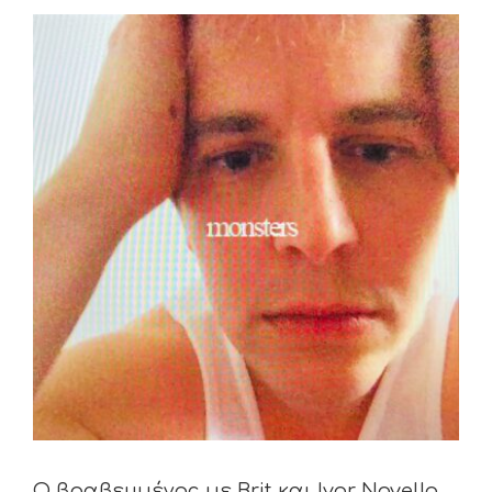
View
Larger
Image
Ο βραβευμένος με Brit και Ivor Novello