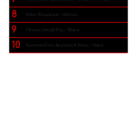
8
Ελένη Φουρέιρα – Alleluia
9
Πέτρος Ιακωβίδης – Τέλεια
10
Κωνσταντίνος Αργυρός & Noizy – Νερό