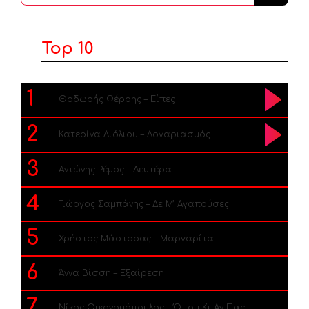
...
Top 10
1
Θοδωρής Φέρρης – Είπες
2
Κατερίνα Λιόλιου – Λογαριασμός
3
Αντώνης Ρέμος – Δευτέρα
4
Γιώργος Σαμπάνης – Δε Μ’ Αγαπούσες
5
Χρήστος Μάστορας – Μαργαρίτα
6
Άννα Βίσση – Εξαίρεση
7
Νίκος Οικονομόπουλος – Όπου Κι Αν Πας