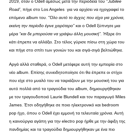
2019, όταν ο Odell αμέσως μετά την περιοδεία του ‘‘
Jubilee
Road’
, πήγε στο Los Angeles για να αρχίσει να ηχογραφεί το
επόμενο album του. “
Όλο αυτό το άγχος που είχα για χρόνια,
εκείνη την περίοδο έγινε χειρότερο”
και ο Odell ξύπνησε μια
μέρα
“και δε μπορούσα να γράψω άλλη μουσική”.
Ήξερε ότι
κάτι έπρεπε να αλλάξει. Στο τέλος γύρισε πίσω στη χώρα του
και πήγε στο σπίτι των γονιών του και σιγά-σιγά βελτιώθηκε.
Αργά αλλά σταθερά, ο Odell μετέφερε αυτή την εμπειρία στο
νέο album. Επίσης συνειδητοποίησε ότι θα έπρεπε οι στίχοι
που είχε στο μυαλό του να ταιριάζουν με την μουσική του για
αυτό πολλά από τα τραγούδια του album, δημιουργήθηκαν
με τον τραγουδοποιό Laurie Blundell και τον παραγωγό Miles
James. Έτσι οδηγήθηκε σε ποιο ηλεκτρονικό και bedroom
pop ήχο, όπου ο Odell έχει εμμονή τα τελευταία χρόνια. Αυτή
η καινούργια αγάπη για την electro pop ήρθε με την άφιξη της
πανδημίας και τα τραγούδια δημιουργήθηκαν με ένα πιο