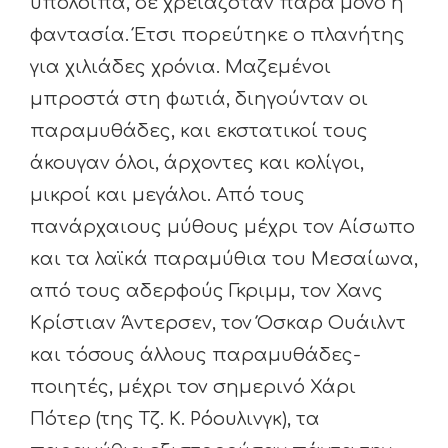
υπόλοιπα, δε χρειαζόταν παρά μόνο η
φαντασία. Έτσι πορεύτηκε ο πλανήτης
για χιλιάδες χρόνια. Μαζεμένοι
μπροστά στη φωτιά, διηγούνταν οι
παραμυθάδες, και εκστατικοί τους
άκουγαν όλοι, άρχοντες και κολίγοι,
μικροί και μεγάλοι. Από τους
πανάρχαιους μύθους μέχρι τον Αίσωπο
και τα λαϊκά παραμύθια του Μεσαίωνα,
από τους αδερφούς Γκριμμ, τον Χανς
Κρίστιαν Άντερσεν, τον Όσκαρ Ουάιλντ
και τόσους άλλους παραμυθάδες-
ποιητές, μέχρι τον σημερινό Χάρι
Πότερ (της Τζ. Κ. Ρόουλινγκ), τα