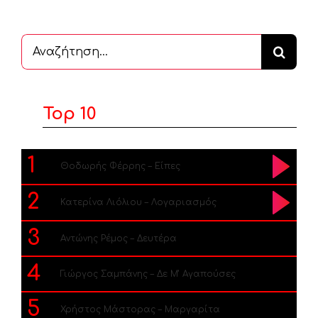
Αναζήτηση
...
Top 10
1
Θοδωρής Φέρρης – Είπες
2
Κατερίνα Λιόλιου – Λογαριασμός
3
Αντώνης Ρέμος – Δευτέρα
4
Γιώργος Σαμπάνης – Δε Μ’ Αγαπούσες
5
Χρήστος Μάστορας – Μαργαρίτα