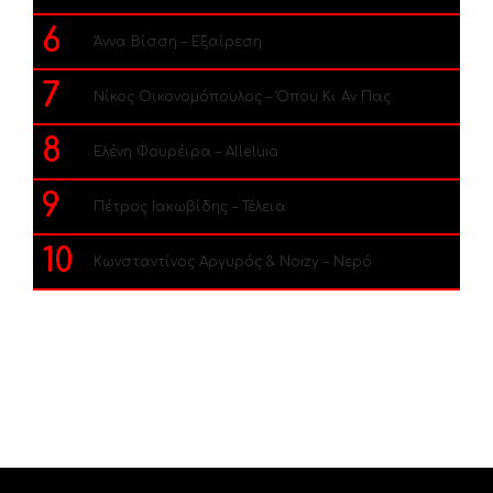
6
Άννα Βίσση – Εξαίρεση
7
Νίκος Οικονομόπουλος – Όπου Κι Αν Πας
8
Ελένη Φουρέιρα – Alleluia
9
Πέτρος Ιακωβίδης – Τέλεια
10
Κωνσταντίνος Αργυρός & Noizy – Νερό