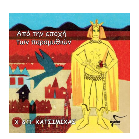
View
Larger
Image