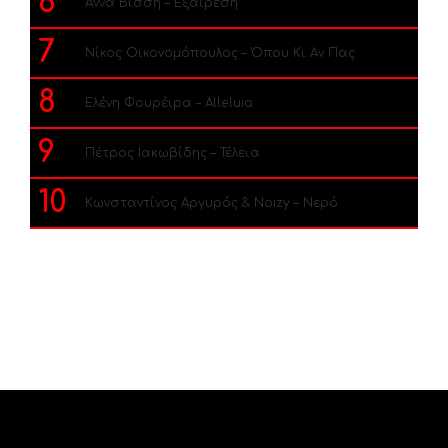
6
Άννα Βίσση – Εξαίρεση
7
Νίκος Οικονομόπουλος – Όπου Κι Αν Πας
8
Ελένη Φουρέιρα – Alleluia
9
Πέτρος Ιακωβίδης – Τέλεια
10
Κωνσταντίνος Αργυρός & Noizy – Νερό