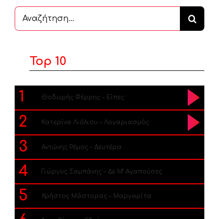
Αναζήτηση
...
Top 10
1
Θοδωρής Φέρρης – Είπες
2
Κατερίνα Λιόλιου – Λογαριασμός
3
Αντώνης Ρέμος – Δευτέρα
4
Γιώργος Σαμπάνης – Δε Μ’ Αγαπούσες
5
Χρήστος Μάστορας – Μαργαρίτα