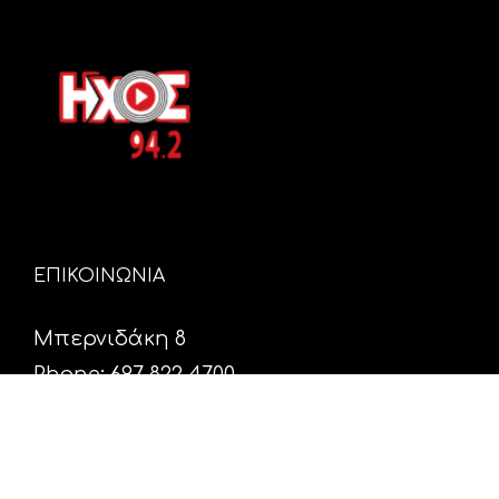
ΕΠΙΚΟΙΝΩΝΙΑ
Μπερνιδάκη 8
Phone: 697 822 4700
Email:
info@hxosfm.gr
Web:
HxosFm.gr