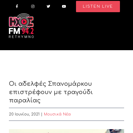
Skip
LISTEN LIVE
to
content
Οι αδελφές Σπανομάρκου
επιστρέφουν με τραγούδι
παραλίας
20 Ιουνίου, 2021
|
Μουσικά Νέα