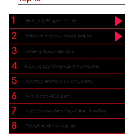
1
Θοδωρής Φέρρης – Είπες
2
Κατερίνα Λιόλιου – Λογαριασμός
3
Αντώνης Ρέμος – Δευτέρα
4
Γιώργος Σαμπάνης – Δε Μ’ Αγαπούσες
5
Χρήστος Μάστορας – Μαργαρίτα
6
Άννα Βίσση – Εξαίρεση
7
Νίκος Οικονομόπουλος – Όπου Κι Αν Πας
8
Ελένη Φουρέιρα – Alleluia