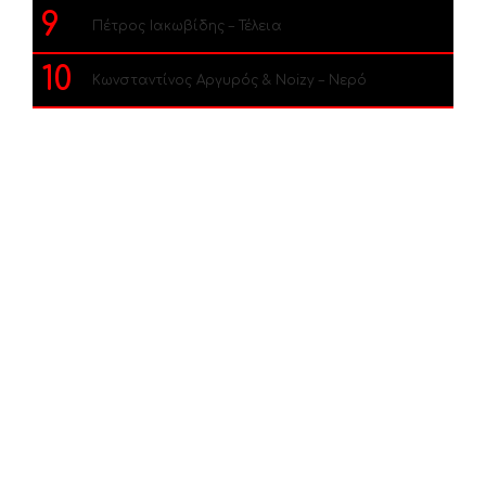
9
Πέτρος Ιακωβίδης – Τέλεια
10
Κωνσταντίνος Αργυρός & Noizy – Νερό