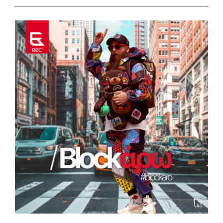
View
Larger
Image