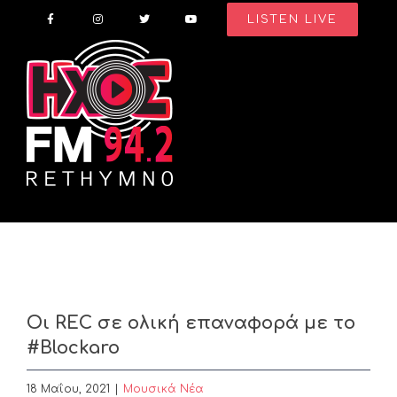
Skip
LISTEN LIVE
to
content
Οι REC σε ολική επαναφορά με το
#Blockaro
18 Μαΐου, 2021
|
Μουσικά Νέα