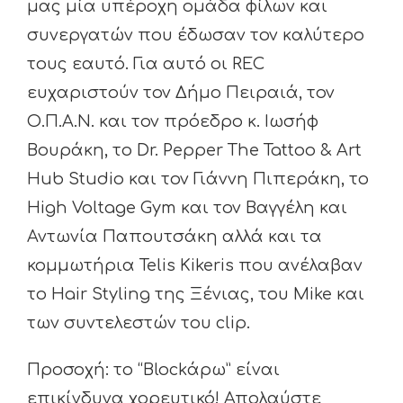
μας μία υπέροχη ομάδα φίλων και
συνεργατών που έδωσαν τον καλύτερο
τους εαυτό. Για αυτό οι REC
ευχαριστούν τον Δήμο Πειραιά, τον
Ο.Π.Α.Ν. και τον πρόεδρο κ. Ιωσήφ
Βουράκη, το Dr. Pepper The Tattoo & Art
Hub Studio και τον Γιάννη Πιπεράκη, το
High Voltage Gym και τον Βαγγέλη και
Αντωνία Παπουτσάκη αλλά και τα
κομμωτήρια Telis Kikeris που ανέλαβαν
το Hair Styling της Ξένιας, του Mike και
των συντελεστών του clip.
Προσοχή: το “Blockάρω” είναι
επικίνδυνα χορευτικό! Απολαύστε