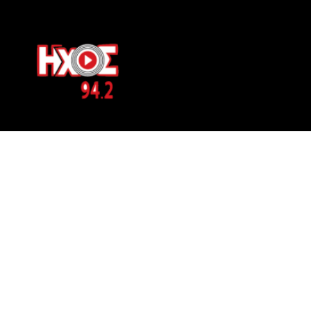
ΕΠΙΚΟΙΝΩΝΙΑ
Μπερνιδάκη 8
Phone: 697 822 4700
Email:
info@hxosfm.gr
Web:
HxosFm.gr