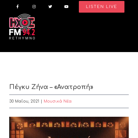
Skip
LISTEN LIVE
to
content
Πέγκυ Ζήνα – «Ανατροπή»
30 Μαΐου, 2021
|
Μουσικά Νέα
View
Larger