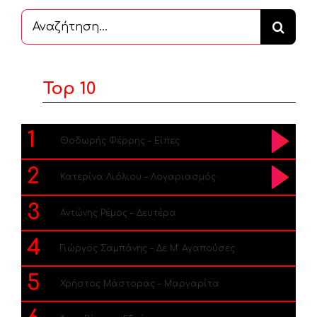
Αναζήτηση
...
Top 10
1
Θοδωρής Φέρρης – Είπες
2
Κατερίνα Λιόλιου – Λογαριασμός
3
Αντώνης Ρέμος – Δευτέρα
4
Γιώργος Σαμπάνης – Δε Μ’ Αγαπούσες
5
Χρήστος Μάστορας – Μαργαρίτα