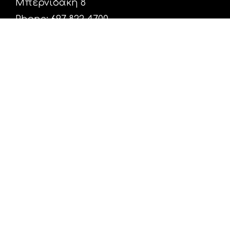
Μπερνιδάκη 8
Phone: 697 822 4700
Email:
info@hxosfm.gr
Web:
HxosFm.gr
Ο Σταθμός
Πρόγραμμα
Διαφήμιση
Επικοινωνία