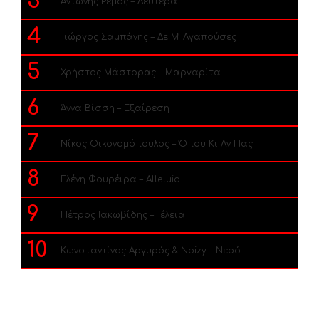
3
Αντώνης Ρέμος – Δευτέρα
4
Γιώργος Σαμπάνης – Δε Μ’ Αγαπούσες
5
Χρήστος Μάστορας – Μαργαρίτα
6
Άννα Βίσση – Εξαίρεση
7
Νίκος Οικονομόπουλος – Όπου Κι Αν Πας
8
Ελένη Φουρέιρα – Alleluia
9
Πέτρος Ιακωβίδης – Τέλεια
10
Κωνσταντίνος Αργυρός & Noizy – Νερό