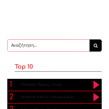
Αναζήτηση
...
Top 10
1
Θοδωρής Φέρρης – Είπες
2
Κατερίνα Λιόλιου – Λογαριασμός