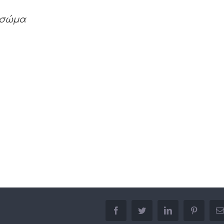
ο σώμα
facebook
twitter
linkedin
pinterest