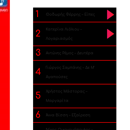
1
Θοδωρής Φέρρης – Είπες
Κατερίνα Λιόλιου –
2
Λογαριασμός
3
Αντώνης Ρέμος – Δευτέρα
Γιώργος Σαμπάνης – Δε Μ’
4
Αγαπούσες
Χρήστος Μάστορας –
5
Μαργαρίτα
6
Άννα Βίσση – Εξαίρεση
Νίκος Οικονομόπουλος –