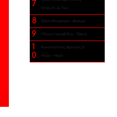
7
Όπου Κι Αν Πας
8
Ελένη Φουρέιρα – Alleluia
9
Πέτρος Ιακωβίδης – Τέλεια
1
Κωνσταντίνος Αργυρός &
0
Noizy – Νερό