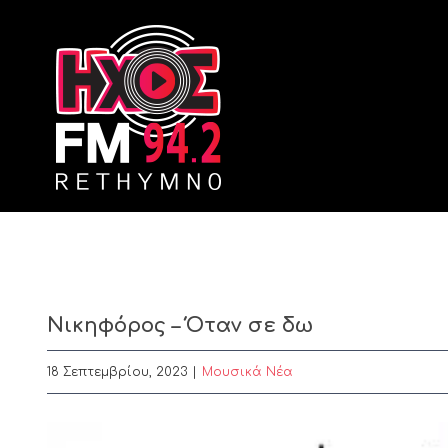
Skip
to
content
Νικηφόρος – Όταν σε δω
18 Σεπτεμβρίου, 2023
|
Μουσικά Νέα
View